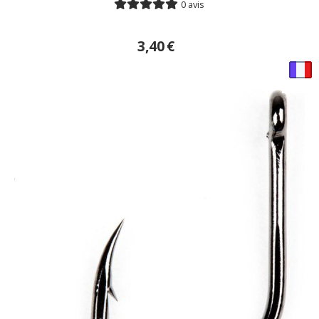
0 avis
3,40
€