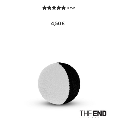
0 avis
4,50
€