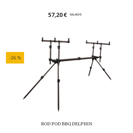
57,20
€
66,40
€
-26 %
ROD POD BBQ DELPHIN