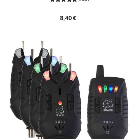
8,40
€