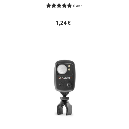
0 avis
1,24
€