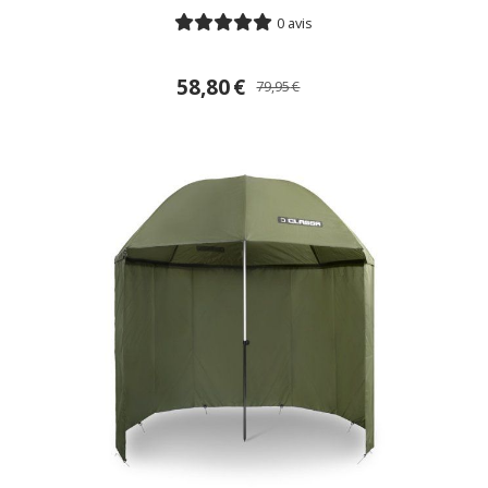
0 avis
58,80
€
79,95
€