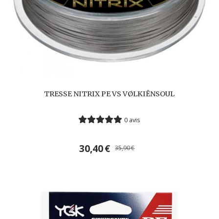
TRESSE NITRIX PE VS VØLKIËNSOUL
0 avis
30,40
€
35,90
€