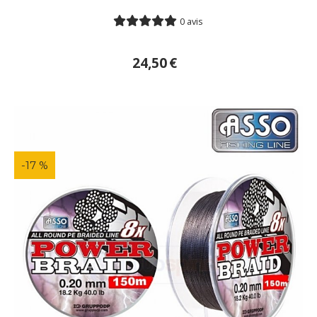
0 avis
24,50
€
-17 %