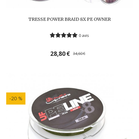
TRESSE POWER BRAID 8X PE OWNER
0 avis
28,80
€
34,60
€
-20 %