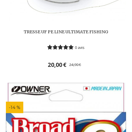
TRESSE UF PE LINE ULTIMATE FISHING
0 avis
20,00
€
24,90
€
-14 %