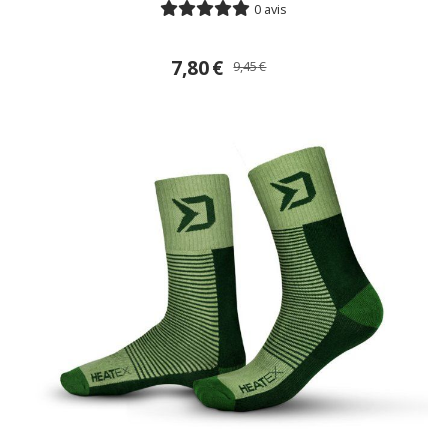
0 avis
7,80
€
9,45
€