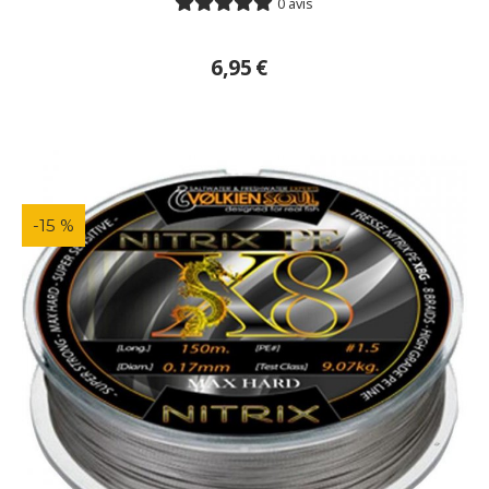
0 avis
6,95
€
-15 %