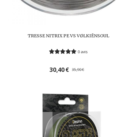
TRESSE NITRIX PE VS VØLKIËNSOUL
0 avis
30,40
€
35,90
€