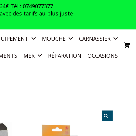
 64€ Tél : 0749077377
vec des tarifs au plus juste
QUIPEMENT
MOUCHE
CARNASSIER
MENTS
MER
RÉPARATION
OCCASIONS