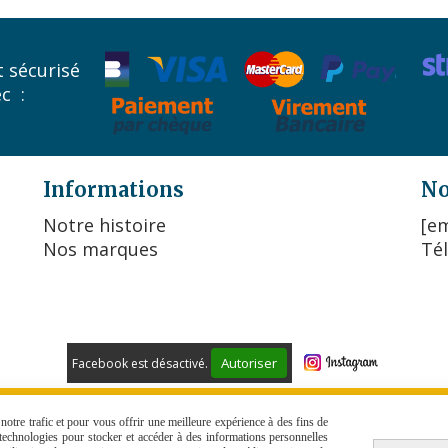
 sécurisé
ec :
Informations
No
Notre histoire
[em
Nos marques
Tél
Autoriser
Facebook est désactivé.
 DE VENTE
POLITIQUE DE CONFIDENTIALITÉ
GESTION COO
otre trafic et pour vous offrir une meilleure expérience à des fins de
s technologies pour stocker et accéder à des informations personnelles