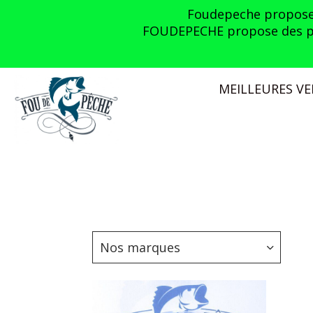
Panneau de gestion des cookies
Foudepeche propose l
FOUDEPECHE propose des prom
MEILLEURES V
Nos marques