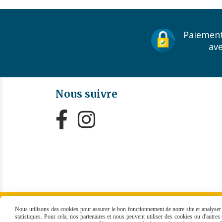
Paiement
av
Nous suivre


MENTIONS LÉGALES
CONDITIONS GÉNÉRALES
Nous utilisons des cookies pour assurer le bon fonctionnement de notre site et analyser n
statistiques. Pour cela, nos partenaires et nous peuvent utiliser des cookies ou d'autre