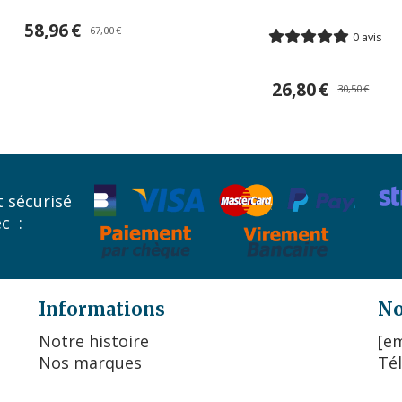
58,96
€
67,00
€
0 avis
26,80
€
30,50
€
 sécurisé
ec :
Informations
No
Notre histoire
[em
Nos marques
Tél