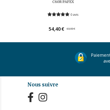
C60R PAFEX
0 avis
54,40
€
63,00
€
Paiement
av
Nous suivre

