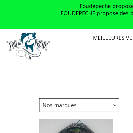
Panneau de gestion des cookies
Foudepeche propose l
FOUDEPECHE propose des prom
MEILLEURES V
Nos marques