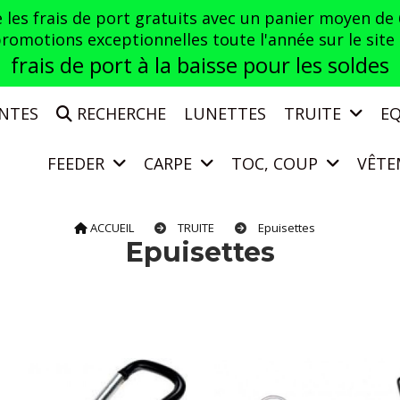
es frais de port gratuits avec un panier moyen de
otions exceptionnelles toute l'année sur le site a
frais de port à la baisse pour les soldes
ENTES
RECHERCHE
LUNETTES
TRUITE
E
FEEDER
CARPE
TOC, COUP
VÊTE
ACCUEIL
TRUITE
Epuisettes
Epuisettes