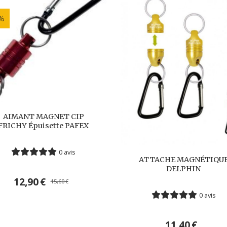
 %
AIMANT MAGNET CIP
FRICHY Épuisette PAFEX
0 avis
ATTACHE MAGNÉTIQU
DELPHIN
12,90
€
15,60
€
0 avis
11,40
€