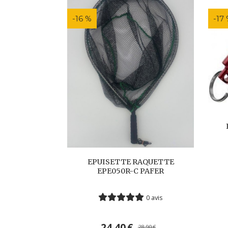
-16 %
-17
EPUISETTE RAQUETTE
EPE050R-C PAFER
0 avis
24,40
€
28,90
€