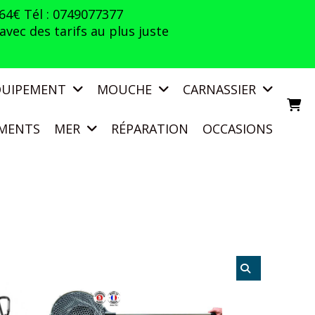
 64€ Tél : 0749077377
vec des tarifs au plus juste
QUIPEMENT
MOUCHE
CARNASSIER
MENTS
MER
RÉPARATION
OCCASIONS