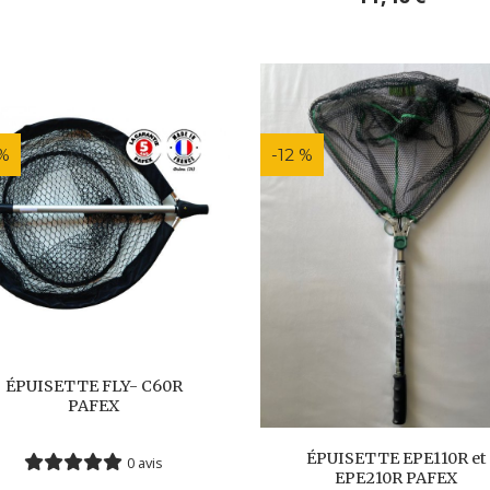
 %
-12 %
ÉPUISETTE FLY- C60R
PAFEX
ÉPUISETTE EPE110R et
0 avis
EPE210R PAFEX