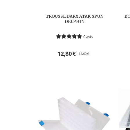
TROUSSE DARX ATAK SPUN
BO
DELPHIN
0 avis
12,80
€
14,60
€