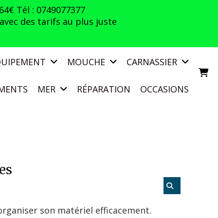
 64€ Tél : 0749077377
vec des tarifs au plus juste
QUIPEMENT
MOUCHE
CARNASSIER
MENTS
MER
RÉPARATION
OCCASIONS
es
organiser son matériel efficacement.