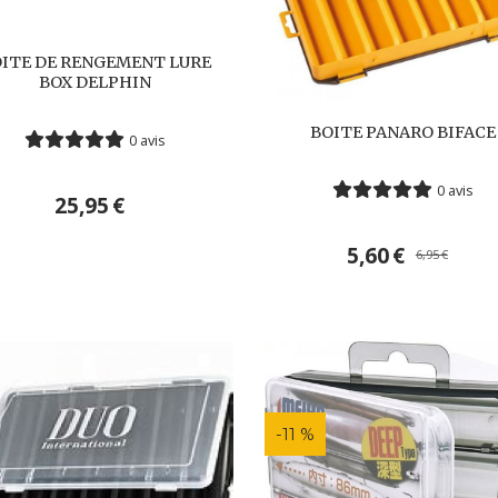
ITE DE RENGEMENT LURE
BOX DELPHIN
BOITE PANARO BIFACE
0 avis
0 avis
25,95
€
5,60
€
6,95
€
-11 %