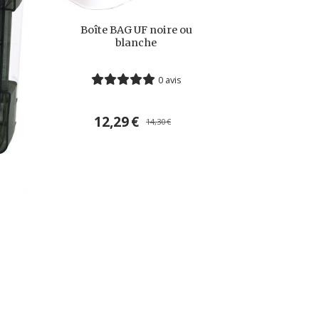
Boîte BAG UF noire ou
blanche
0 avis
12,29
€
14,30
€