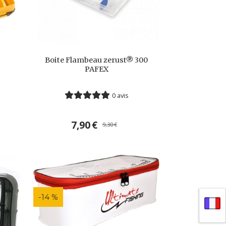
Boite Flambeau zerust® 300
PAFEX
0 avis
7,90
€
9,30
€
-14 %