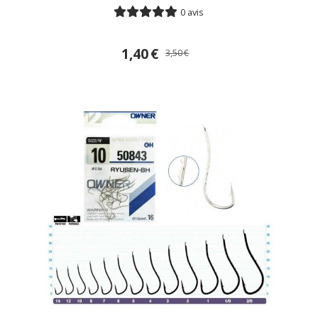
0 avis
1,40
€
3,50
€