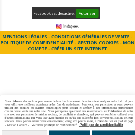
Autoriser
Facebook est désactivé.
MENTIONS LÉGALES
CONDITIONS GÉNÉRALES DE VENTE
POLITIQUE DE CONFIDENTIALITÉ
GESTION COOKIES
MON
COMPTE
CRÉER UN SITE INTERNET
Nous utilisons des cookies pour assurer le bon fonctionnement de notre site et analyser notre trafic et pour
vous offrir une meilleure expérience à des fins de statistiques. Pour cela, nos partenaires et nous peuvent
utiliser des cookies ou d'autres technologies pour stocker et accéder à des informations personnelles
comme votre visite sur notre site. Nous partageons également des informations sur l'utilisation de notre
site avec nos partenaires de médias sociaux, de publicité et d'analyse, qui peuvent combiner celles-ci avec
d'autres informations que vous leur avez fournies ou qu'ils ont collectées lors de votre utilisation de leurs
services. Vous pouvez retirer votre consentement, enregistré pour 6 mois, à l'aide du lien en pied de page
Politique de confidentialité
« Gestion Cookies ». Voir notre politique de confidentialité :