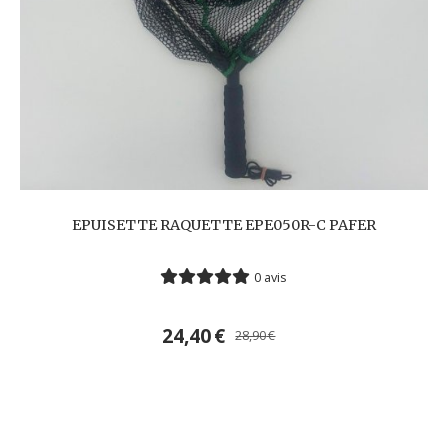
EPUISETTE RAQUETTE EPE050R-C PAFER
0 avis
24,40
€
28,90
€