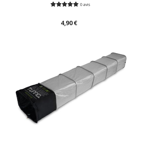
0 avis
4,90
€