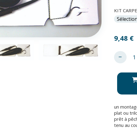
KIT CARPE
9,48
€
un montage
plat ou tri
prêt à pêch
tenu au co