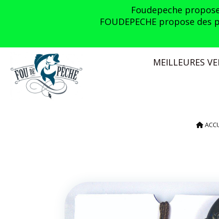
Panneau de gestion des cookies
Foudepeche propose l
FOUDEPECHE propose des prom
MEILLEURES V
ACC