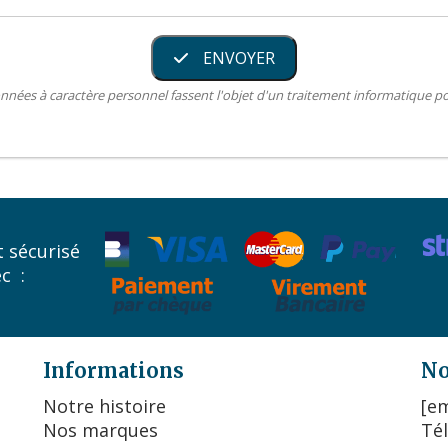
ENVOYER
nnées à caractère personnel fassent l'objet d'un traitement informatique 
 sécurisé
ec :
Informations
No
Notre histoire
[em
Nos marques
Tél