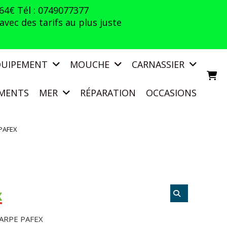
 64€ Tél : 0749077377
vec des tarifs au plus juste
QUIPEMENT
MOUCHE
CARNASSIER
MENTS
MER
RÉPARATION
OCCASIONS
 PAFEX
CARPE PAFEX