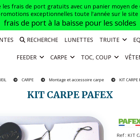
es frais de port gratuits avec un panier moyen de
otions exceptionnelles toute l'année sur le site a
frais de port à la baisse pour les soldes
ENTES
RECHERCHE
LUNETTES
TRUITE
E
FEEDER
CARPE
TOC, COUP
VÊTE
UEIL
CARPE
Montage et accessoire carpe
KIT CARPE
KIT CARPE PAFEX
Ref :
KIT 