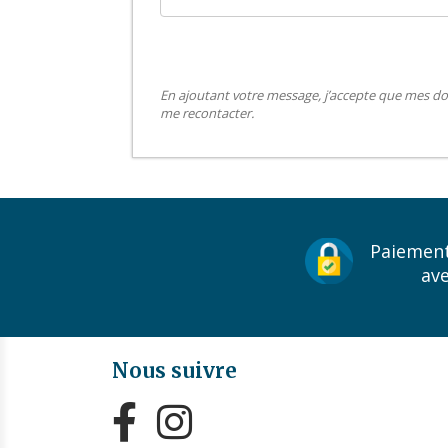
En ajoutant votre message, j’accepte que mes do
me recontacter.
Paiement
av
Nous suivre

