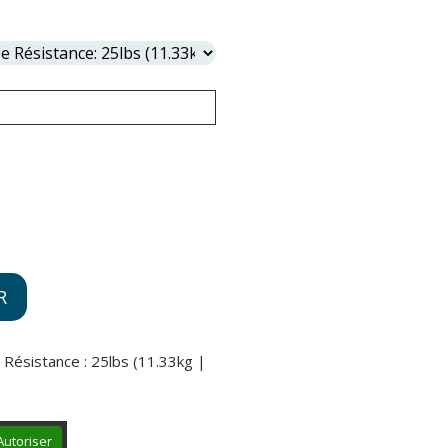
R
 Résistance : 25lbs (11.33kg |
Autoriser