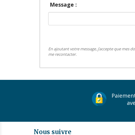
Message :
En ajoutant votre message, j’accepte que mes do
me recontacter.
Paiement
av
Nous suivre