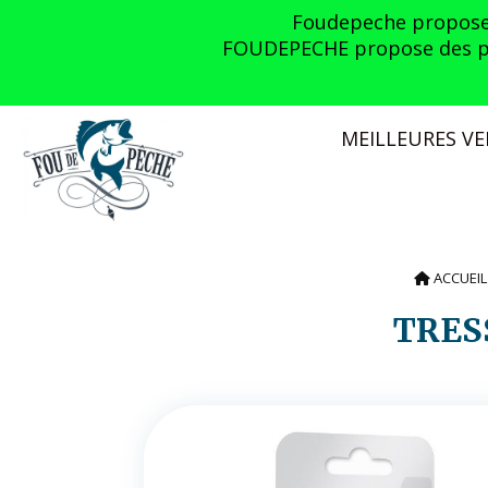
Panneau de gestion des cookies
Foudepeche propose l
FOUDEPECHE propose des prom
MEILLEURES V
ACCUEI
TRE