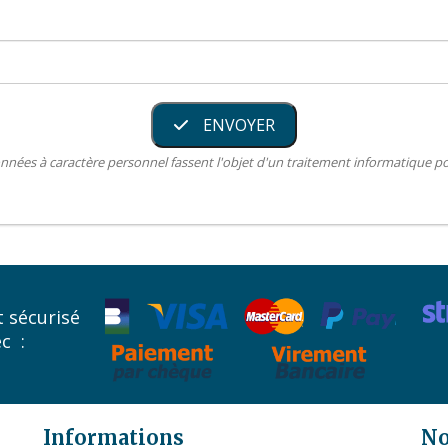
ENVOYER
nnées à caractère personnel fassent l'objet d'un traitement informatique 
 sécurisé
ec :
Informations
No