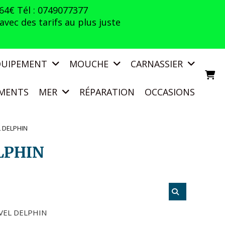
 64€ Tél : 0749077377
vec des tarifs au plus juste
QUIPEMENT
MOUCHE
CARNASSIER
MENTS
MER
RÉPARATION
OCCASIONS
L DELPHIN
LPHIN
VEL DELPHIN