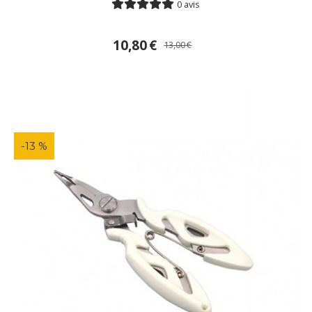
0 avis
10,80
€
13,00
€
-13 %