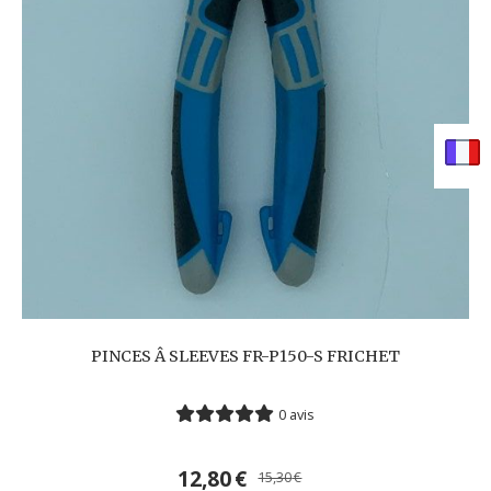
PINCES Â SLEEVES FR-P150-S FRICHET
0 avis
12,80
€
15,30
€