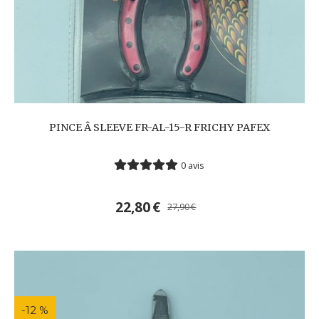
PINCE Â SLEEVE FR-AL-15-R FRICHY PAFEX
0 avis
22,80
€
27,90
€
-12 %