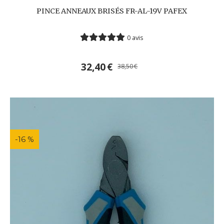
PINCE ANNEAUX BRISÉS FR-AL-19V PAFEX
0 avis
32,40
€
38,50
€
-16 %