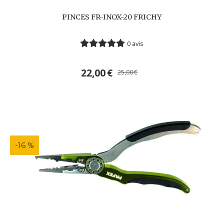
PINCES FR-INOX-20 FRICHY
0 avis
22,00
€
25,00
€
-16 %