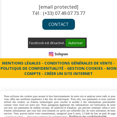
[email protected]
Tél : (+33) 07.49.07.73.77
CONTACT
Autoriser
Facebook est désactivé.
MENTIONS LÉGALES
CONDITIONS GÉNÉRALES DE VENTE
POLITIQUE DE CONFIDENTIALITÉ
GESTION COOKIES
MON
COMPTE
CRÉER UN SITE INTERNET
Nous utilisons des cookies pour assurer le bon fonctionnement de notre site et analyser notre trafic et pour
vous offrir une meilleure expérience à des fins de statistiques. Pour cela, nos partenaires et nous peuvent
utiliser des cookies ou d'autres technologies pour stocker et accéder à des informations personnelles
comme votre visite sur notre site. Nous partageons également des informations sur l'utilisation de notre
site avec nos partenaires de médias sociaux, de publicité et d'analyse, qui peuvent combiner celles-ci avec
d'autres informations que vous leur avez fournies ou qu'ils ont collectées lors de votre utilisation de leurs
services. Vous pouvez retirer votre consentement, enregistré pour 6 mois, à l'aide du lien en pied de page
Politique de confidentialité
« Gestion Cookies ». Voir notre politique de confidentialité :