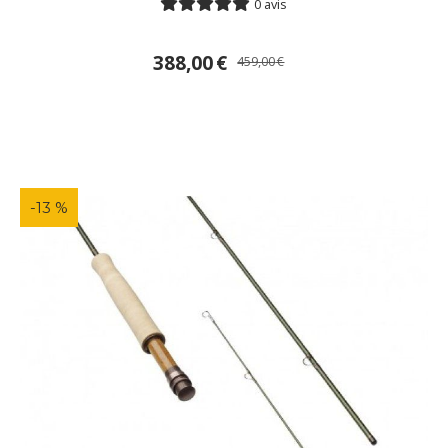
0 avis
388,00
€
459,00
€
-13 %