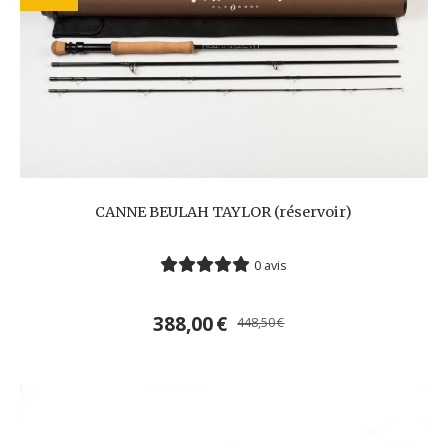
CANNE BEULAH TAYLOR (réservoir)
0 avis
388,00
€
448,50
€