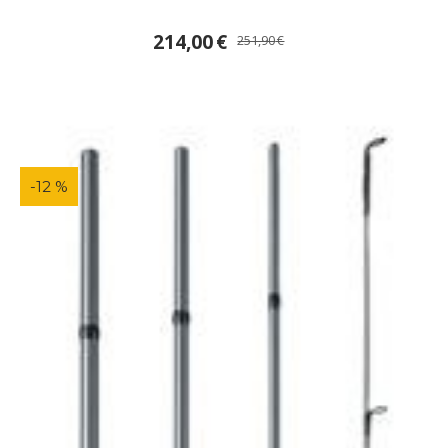
214,00
€
251,90
€
-12 %