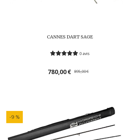
CANNES DART SAGE
0 avis
780,00
€
895,00
€
-9 %