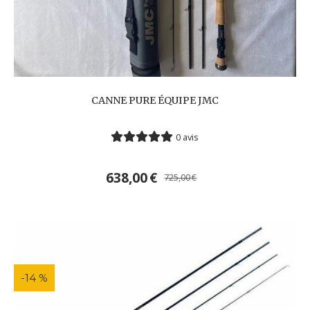
CANNE PURE ÉQUIPE JMC
0 avis
638,00
€
725,00
€
-14 %