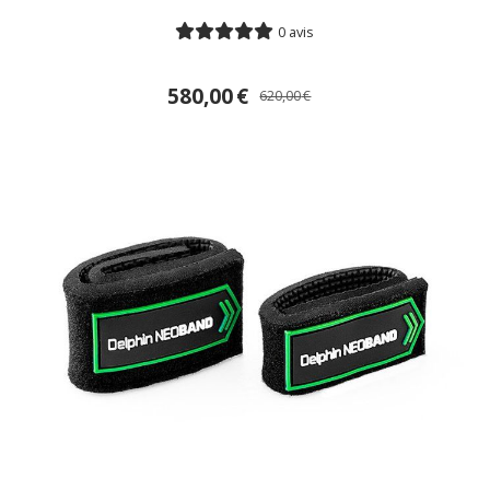
0 avis
580,00
€
620,00
€