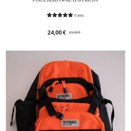
0 avis
24,00
€
29,00
€