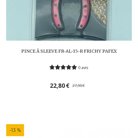
PINCE Â SLEEVE FR-AL-15-R FRICHY PAFEX
0 avis
22,80
€
27,90
€
-13 %