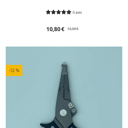
0 avis
10,80
€
13,00
€
-12 %