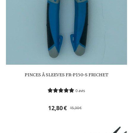
PINCES Â SLEEVES FR-P150-S FRICHET
0 avis
12,80
€
15,30
€