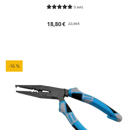
0 avis
18,80
€
22,36
€
-16 %