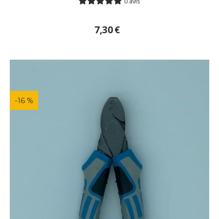
0 avis
7,30
€
-16 %