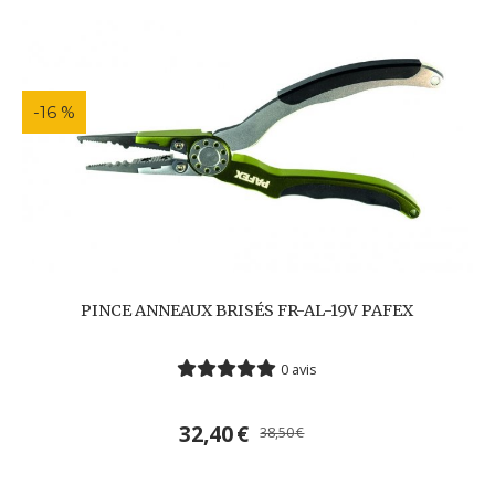
-16 %
PINCE ANNEAUX BRISÉS FR-AL-19V PAFEX
0 avis
32,40
€
38,50
€