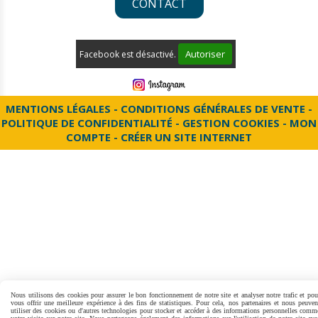
CONTACT
Autoriser
Facebook est désactivé.
MENTIONS LÉGALES
CONDITIONS GÉNÉRALES DE VENTE
POLITIQUE DE CONFIDENTIALITÉ
GESTION COOKIES
MON
COMPTE
CRÉER UN SITE INTERNET
Nous utilisons des cookies pour assurer le bon fonctionnement de notre site et analyser notre trafic et pou
vous offrir une meilleure expérience à des fins de statistiques. Pour cela, nos partenaires et nous peuven
utiliser des cookies ou d'autres technologies pour stocker et accéder à des informations personnelles comm