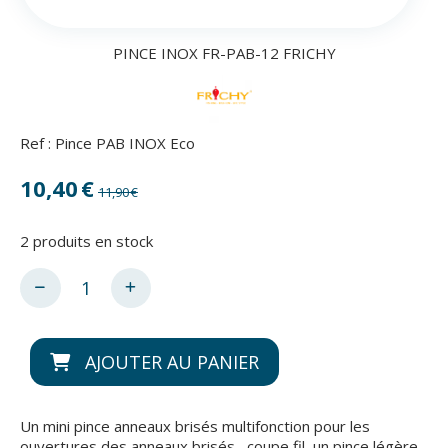
PINCE INOX FR-PAB-12 FRICHY
Ref :
Pince PAB INOX Eco
10,40
€
11,90
€
2
produits en stock
AJOUTER AU PANIER
Un mini pince anneaux brisés multifonction pour les
ouvertures des anneaux brisés , coupe fil, un pince légère