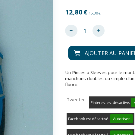
12,80
€
15,30
€
AJOUTER AU PANIE
Un Pinces à Sleeves pour le mont
manchons doubles ou simple d'un 
fluoro.
Tweeter
Pinterest est désactivé.
Autoriser
Facebook est désactivé.