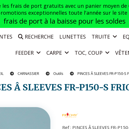
es frais de port gratuits avec un panier moyen de
otions exceptionnelles toute l'année sur le site a
frais de port à la baisse pour les soldes
ENTES
RECHERCHE
LUNETTES
TRUITE
E
FEEDER
CARPE
TOC, COUP
VÊTE
EIL
CARNASSIER
Outils
PINCES Â SLEEVES FR-P150-S 
CES Â SLEEVES FR-P150-S FR
Ref :
PINCES Â SLEEVES FR-P150