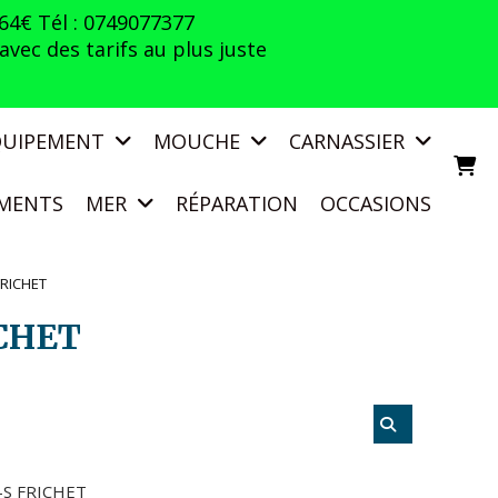
 64€ Tél : 0749077377
vec des tarifs au plus juste
QUIPEMENT
MOUCHE
CARNASSIER
MENTS
MER
RÉPARATION
OCCASIONS
FRICHET
ICHET
-S FRICHET