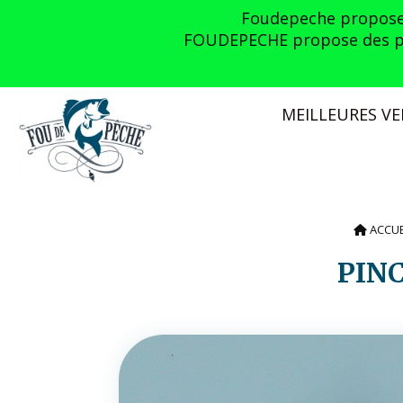
Panneau de gestion des cookies
Foudepeche propose l
FOUDEPECHE propose des prom
MEILLEURES V
ACCU
PIN