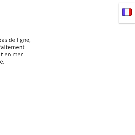
as de ligne,
rfaitement
et en mer.
e.