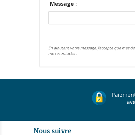
Message :
En ajoutant votre message, j’accepte que mes do
me recontacter.
Paiement
av
Nous suivre