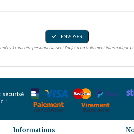
ENVOYER
nnées à caractère personnel fassent l'objet d'un traitement informatique 
 sécurisé
ec :
Informations
No