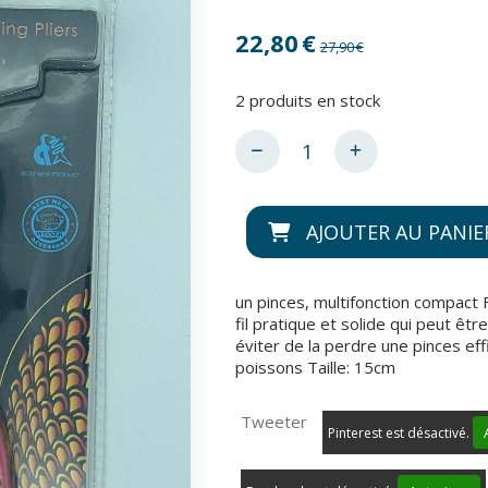
22,80
€
27,90
€
2
produits en stock
AJOUTER AU PANIE
un pinces, multifonction compact
fil pratique et solide qui peut êtr
éviter de la perdre une pinces ef
poissons Taille: 15cm
Tweeter
Pinterest est désactivé.