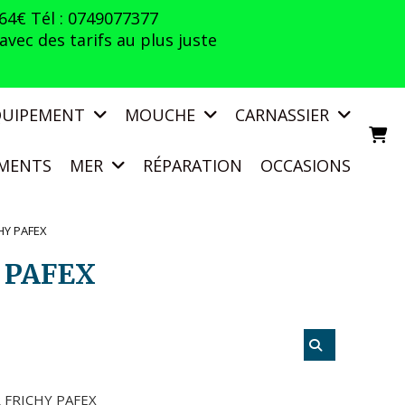
 64€ Tél : 0749077377
vec des tarifs au plus juste
QUIPEMENT
MOUCHE
CARNASSIER
MENTS
MER
RÉPARATION
OCCASIONS
CHY PAFEX
Y PAFEX
R FRICHY PAFEX