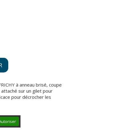
R
 FRICHY à anneau brisé, coupe
e attaché sur un gilet pour
ficace pour décrocher les
Autoriser