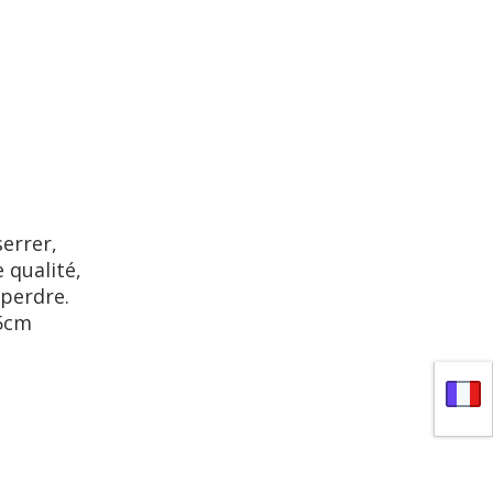
serrer,
e qualité,
 perdre.
15cm