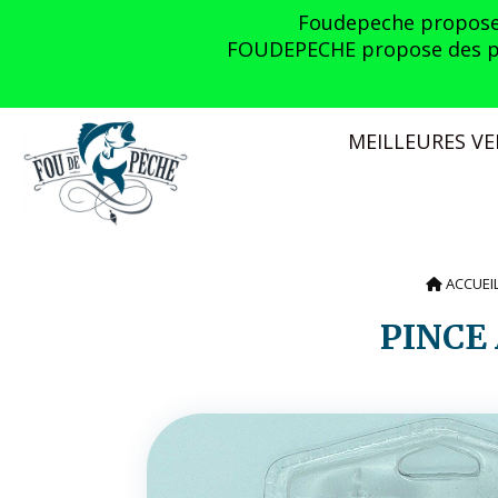
Panneau de gestion des cookies
Foudepeche propose l
FOUDEPECHE propose des prom
MEILLEURES V
ACCUEI
PINCE