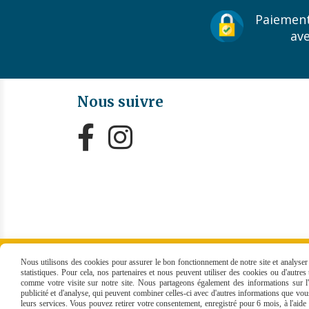
Paiement
av
Nous suivre


MENTIONS LÉGALES
CONDITIONS GÉNÉRALES
Nous utilisons des cookies pour assurer le bon fonctionnement de notre site et analyser n
statistiques. Pour cela, nos partenaires et nous peuvent utiliser des cookies ou d'autre
comme votre visite sur notre site. Nous partageons également des informations sur l'u
publicité et d'analyse, qui peuvent combiner celles-ci avec d'autres informations que vous 
leurs services. Vous pouvez retirer votre consentement, enregistré pour 6 mois, à l'aid