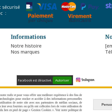
 sécurisé
ec :
Informations
No
Notre histoire
[em
Nos marques
Tél
Autoriser
Facebook est désactivé.
 DE VENTE
POLITIQUE DE CONFIDENTIALITÉ
GESTION COO
otre trafic et pour vous offrir une meilleure expérience à des fins de
s technologies pour stocker et accéder à des informations personnelles
tilisation de notre site avec nos partenaires de médias sociaux, de
Perso
leur avez fournies ou qu'ils ont collectées lors de votre utilisation de
e du lien en pied de page « Gestion Cookies ». Voir notre politique de