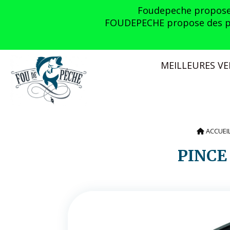
Panneau de gestion des cookies
Foudepeche propose l
FOUDEPECHE propose des prom
MEILLEURES V
ACCUEI
PINC