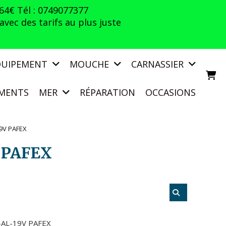
 64€ Tél : 0749077377
vec des tarifs au plus juste
QUIPEMENT
MOUCHE
CARNASSIER
MENTS
MER
RÉPARATION
OCCASIONS
19V PAFEX
 PAFEX
-AL-19V PAFEX