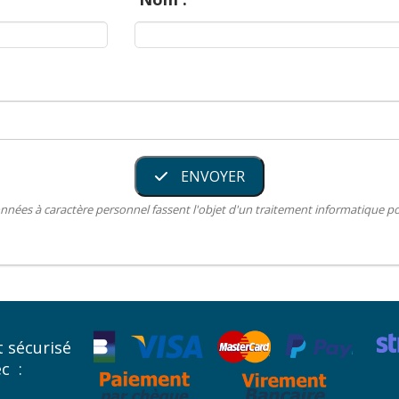
ENVOYER
nnées à caractère personnel fassent l'objet d'un traitement informatique 
 sécurisé
ec :