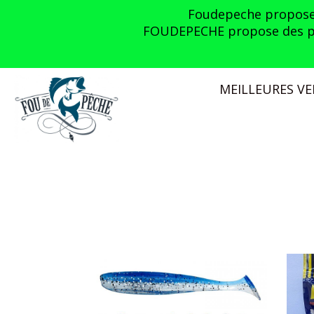
Panneau de gestion des cookies
Foudepeche propose l
FOUDEPECHE propose des prom
MEILLEURES V