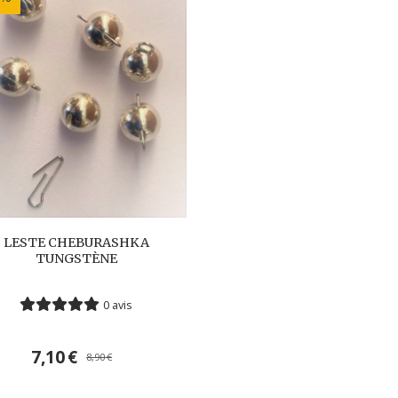
LESTE CHEBURASHKA
TUNGSTÈNE
0 avis
7,10
€
8,90
€