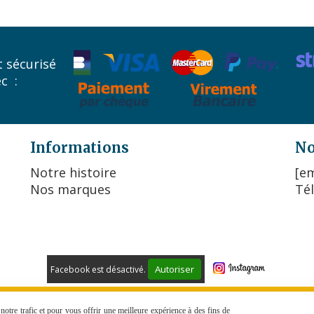
 sécurisé
ec :
Informations
No
Notre histoire
[em
Nos marques
Tél
Autoriser
Facebook est désactivé.
 DE VENTE
POLITIQUE DE CONFIDENTIALITÉ
GESTION COO
otre trafic et pour vous offrir une meilleure expérience à des fins de