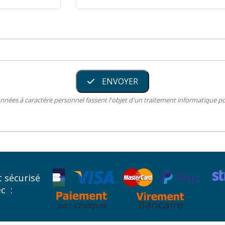
ENVOYER
nnées à caractère personnel fassent l'objet d'un traitement informatique 
 sécurisé
ec :