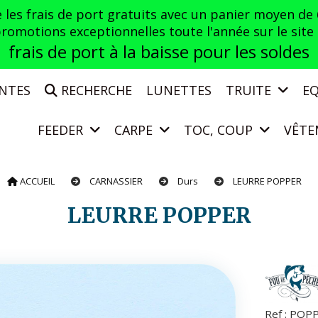
es frais de port gratuits avec un panier moyen de
otions exceptionnelles toute l'année sur le site a
frais de port à la baisse pour les soldes
ENTES
RECHERCHE
LUNETTES
TRUITE
E
FEEDER
CARPE
TOC, COUP
VÊTE
ACCUEIL
CARNASSIER
Durs
LEURRE POPPER
LEURRE POPPER
Ref :
POPP