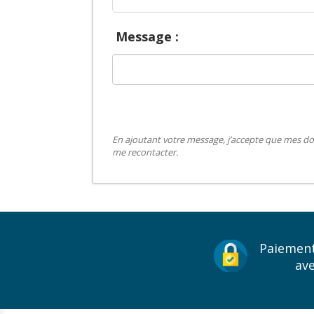
Message :
En ajoutant votre message, j’accepte que mes do
me recontacter.
Paiement
av