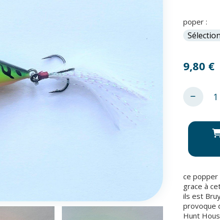
poper :
9,80
€
ce popper a
grace à ce
ils est Bru
provoque d
Hunt Hou