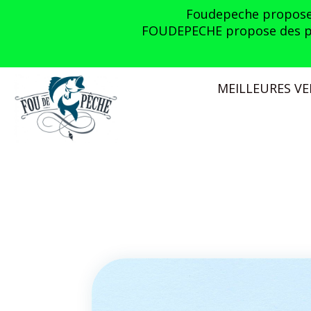
Panneau de gestion des cookies
Foudepeche propose l
FOUDEPECHE propose des prom
MEILLEURES V