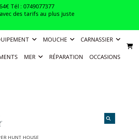
 64€ Tél : 0749077377
vec des tarifs au plus juste
QUIPEMENT
MOUCHE
CARNASSIER
MENTS
MER
RÉPARATION
OCCASIONS
ER HUNT HOUSE