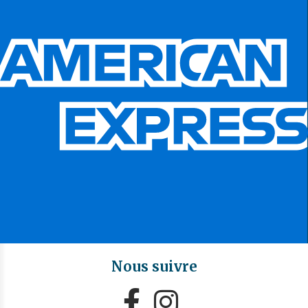
Nous suivre

