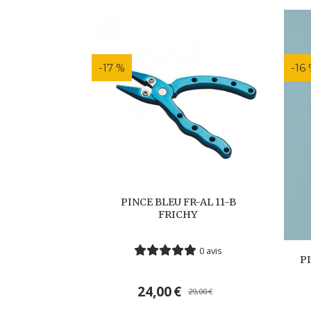
-17 %
-16
PINCE BLEU FR-AL 11-B
FRICHY
0 avis
PI
24,00
€
29,00
€