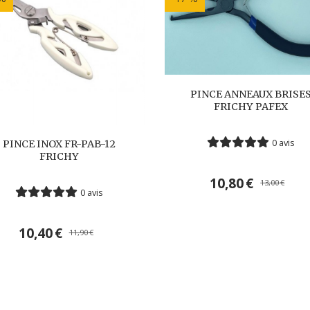
PINCE ANNEAUX BRISE
FRICHY PAFEX
0 avis
PINCE INOX FR-PAB-12
FRICHY
10,80
€
13,00
€
0 avis
10,40
€
11,90
€