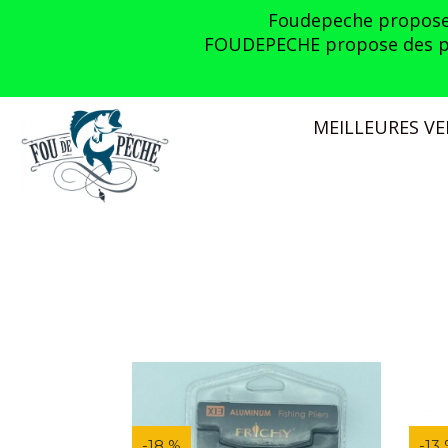
Panneau de gestion des cookies
Foudepeche propose l
FOUDEPECHE propose des prom
MEILLEURES V
-18 %
-13