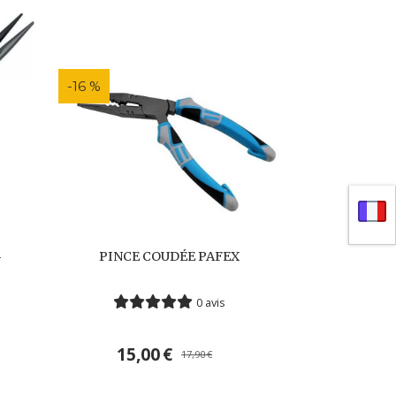
-16 %
PINCE COUDÉE PAFEX
-
0 avis
15,00
€
17,90
€