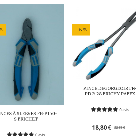
 %
-16 %
PINCE DEGORGEOIR FR
PDG-28 FRICHY PAFEX
0 avis
NCES Â SLEEVES FR-P150-
S FRICHET
18,80
€
22,36
€
0 avis