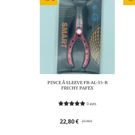
PINCE Â SLEEVE FR-AL-15-R
FRICHY PAFEX
0 avis
22,80
€
27,90
€