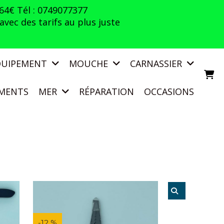
 64€ Tél : 0749077377
vec des tarifs au plus juste
QUIPEMENT
MOUCHE
CARNASSIER
MENTS
MER
RÉPARATION
OCCASIONS
-12 %