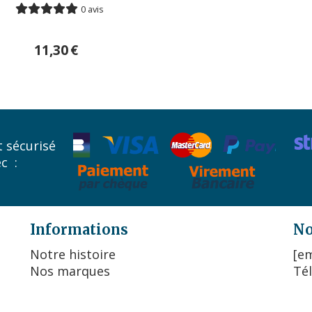
0 avis
11,30
€
 sécurisé
ec :
Informations
No
Notre histoire
[em
Nos marques
Tél