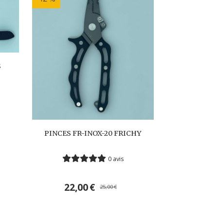
S
PINCES FR-INOX-20 FRICHY
0 avis
22,00
€
25,00
€