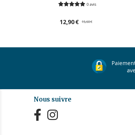
0 avis
12,90
€
15,60
€
Paiement
av
Nous suivre

