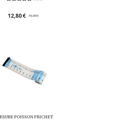
12,80
€
15,30
€
ESURE POISSON FRICHET