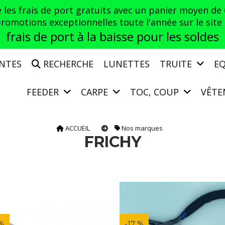
es frais de port gratuits avec un panier moyen de
otions exceptionnelles toute l'année sur le site a
frais de port à la baisse pour les soldes
ENTES
RECHERCHE
LUNETTES
TRUITE
E
FEEDER
CARPE
TOC, COUP
VÊTE
ACCUEIL
Nos marques
FRICHY
 %
-17 %