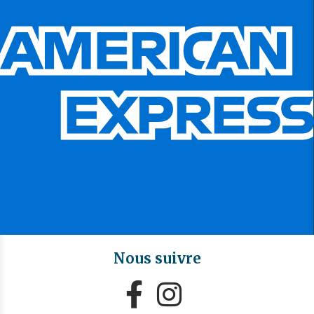
Nous suivre

