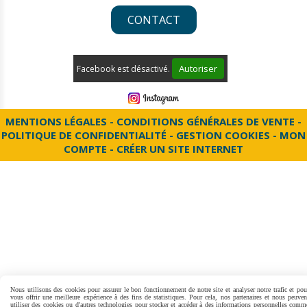
CONTACT
Autoriser
Facebook est désactivé.
MENTIONS LÉGALES
CONDITIONS GÉNÉRALES DE VENTE
POLITIQUE DE CONFIDENTIALITÉ
GESTION COOKIES
MON
COMPTE
CRÉER UN SITE INTERNET
Nous utilisons des cookies pour assurer le bon fonctionnement de notre site et analyser notre trafic et pou
vous offrir une meilleure expérience à des fins de statistiques. Pour cela, nos partenaires et nous peuven
utiliser des cookies ou d'autres technologies pour stocker et accéder à des informations personnelles comm