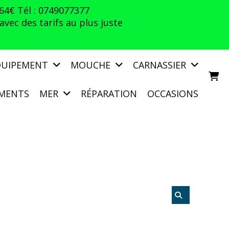
 64€ Tél : 0749077377
vec des tarifs au plus juste
QUIPEMENT
MOUCHE
CARNASSIER
MENTS
MER
RÉPARATION
OCCASIONS
N