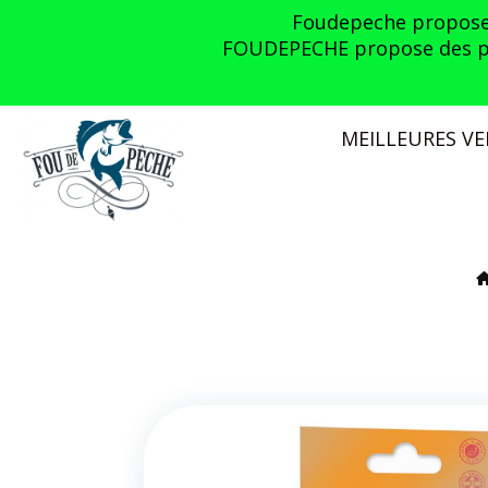
Panneau de gestion des cookies
Foudepeche propose l
FOUDEPECHE propose des prom
MEILLEURES V