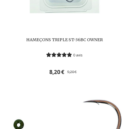
HAMEÇONS TRIPLE ST-36BC OWNER
0 avis
8,20
€
9,20
€