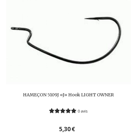
HAMEÇON 5109J «J» Hook LIGHT OWNER
0 avis
5,30
€