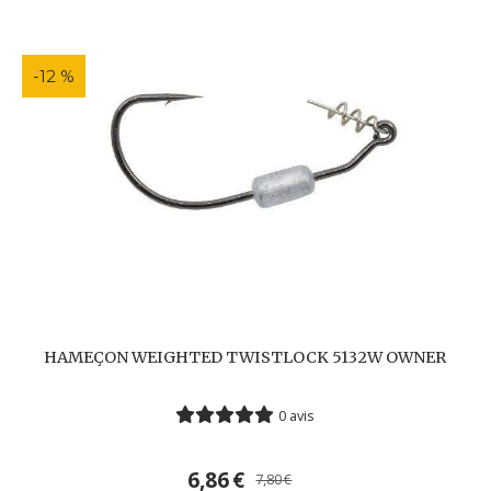
-12 %
HAMEÇON WEIGHTED TWISTLOCK 5132W OWNER
0 avis
6,86
€
7,80
€