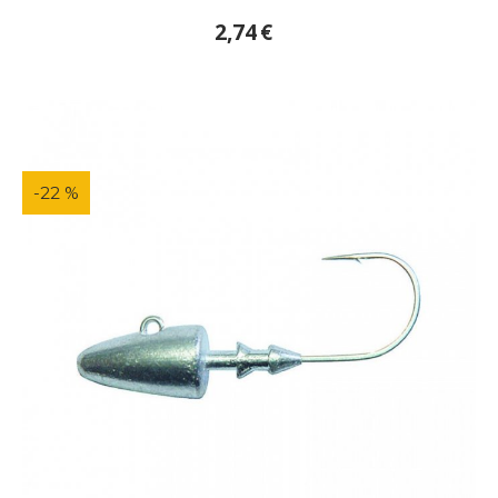
2,74
€
-22 %