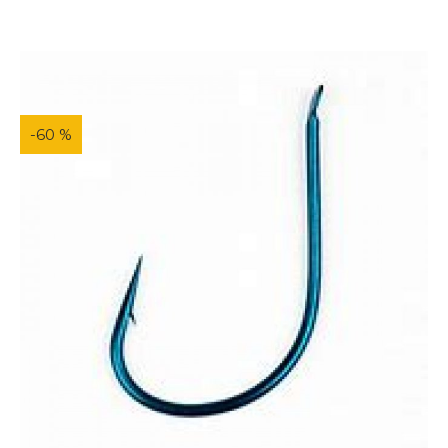
-60 %