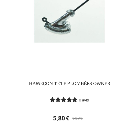
HAMEÇON TÊTE PLOMBÉES OWNER
0 avis
5,80
€
6,57
€