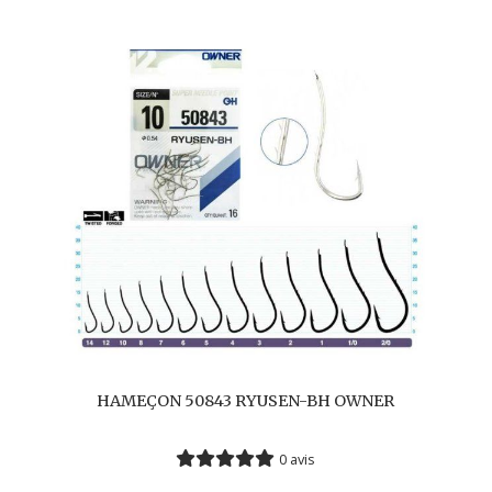
HAMEÇON 50843 RYUSEN-BH OWNER
0 avis