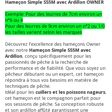
Hameçon Simple S55M avec Ardillon OWNER
Exemple: Pour des leurres de 7cm environ un
n°6 ou 4
Pour des leurres de 9cm environ un n°2 ou 1/0
les tailles varient selon les marques
Découvrez l'excellence des hameçons Owner
avec notre
Hameçon Simple S55M avec
Ardillon
, conçu spécifiquement pour les
passionnés de pêche à la recherche de
performance et de fiabilité. Que vous soyez un
pêcheur débutant ou un expert, cet hameçon
répondra à tous vos besoins en matière de
techniques de pêche.
Idéal pour les
cuillers et les poissons nageurs
,
cet hameçon est le compagnon parfait pour
vos sessions de pêche. Sa conception robuste
et son ardillon affûté garantissent une