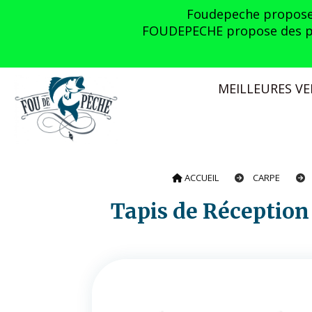
Panneau de gestion des cookies
Foudepeche propose l
FOUDEPECHE propose des prom
MEILLEURES V
ACCUEIL
CARPE
Tapis de Récepti