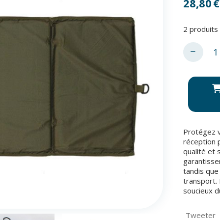
28,80
€
2
produits 
Protégez v
réception 
qualité et
garantisse
tandis que 
transport.
soucieux d
Tweeter