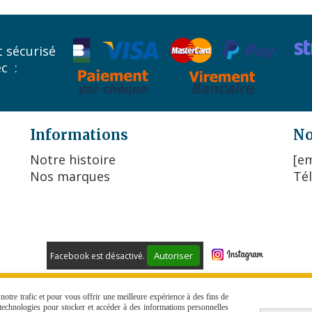
 sécurisé
ec :
Informations
No
Notre histoire
[em
Nos marques
Tél
Autoriser
Facebook est désactivé.
 DE VENTE
POLITIQUE DE CONFIDENTIALITÉ
GESTION COO
otre trafic et pour vous offrir une meilleure expérience à des fins de
s technologies pour stocker et accéder à des informations personnelles