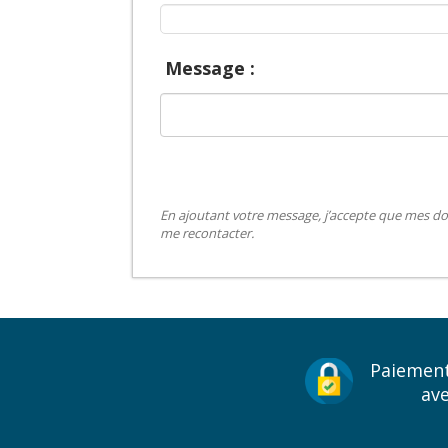
Message :
En ajoutant votre message, j’accepte que mes do
me recontacter.
Paiement
av