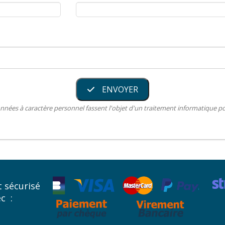
ENVOYER
nnées à caractère personnel fassent l'objet d'un traitement informatique 
 sécurisé
ec :