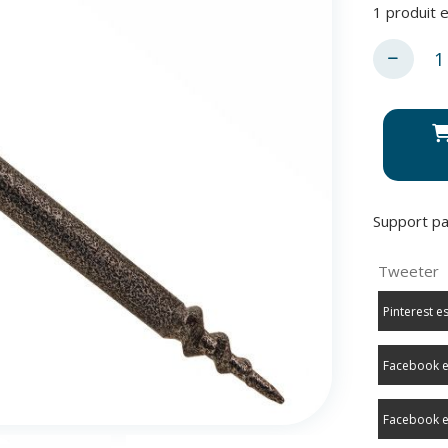
1
produit e
Support par
Tweeter
Pinterest e
Facebook e
Facebook e