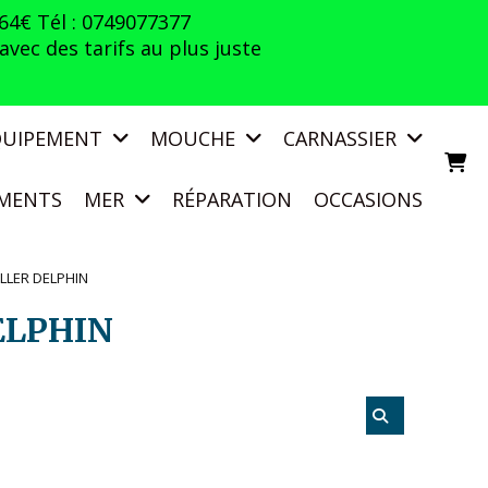
 64€ Tél : 0749077377
vec des tarifs au plus juste
QUIPEMENT
MOUCHE
CARNASSIER
MENTS
MER
RÉPARATION
OCCASIONS
ILLER DELPHIN
ELPHIN