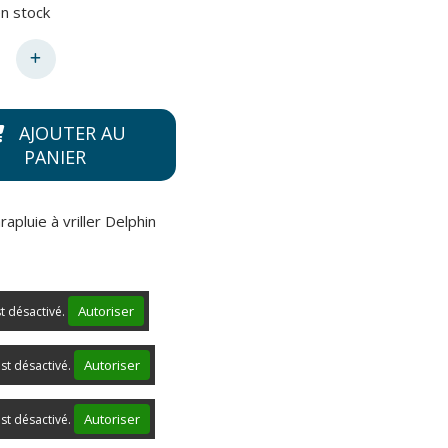
n stock
AJOUTER AU
PANIER
apluie à vriller Delphin
Autoriser
st désactivé.
Autoriser
st désactivé.
Autoriser
st désactivé.