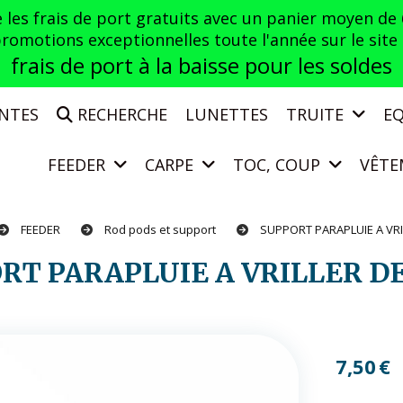
es frais de port gratuits avec un panier moyen de
otions exceptionnelles toute l'année sur le site a
frais de port à la baisse pour les soldes
ENTES
RECHERCHE
LUNETTES
TRUITE
E
FEEDER
CARPE
TOC, COUP
VÊTE
FEEDER
Rod pods et support
SUPPORT PARAPLUIE A VR
ORT PARAPLUIE A VRILLER D
7,50
€