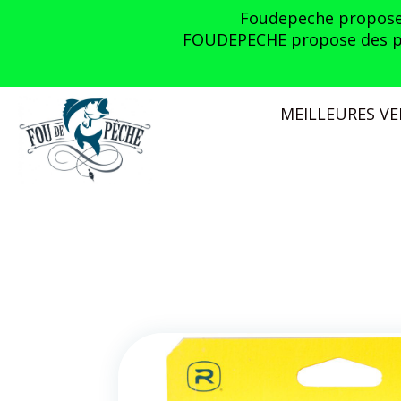
Panneau de gestion des cookies
Foudepeche propose l
FOUDEPECHE propose des prom
MEILLEURES V