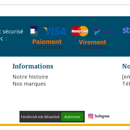
 sécurisé
ec :
Informations
No
Notre histoire
[em
Nos marques
Tél
Autoriser
Facebook est désactivé.
 DE VENTE
POLITIQUE DE CONFIDENTIALITÉ
GESTION COO