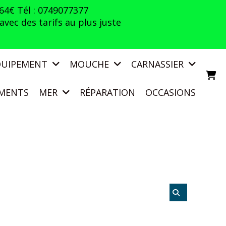
 64€ Tél : 0749077377
vec des tarifs au plus juste
QUIPEMENT
MOUCHE
CARNASSIER
MENTS
MER
RÉPARATION
OCCASIONS