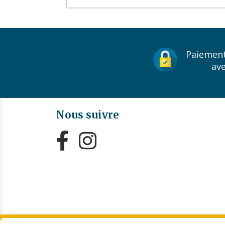
Paiement
av
Nous suivre


MENTIONS LÉGALES
CONDITIONS GÉNÉRALES