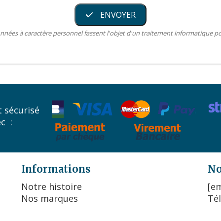
ENVOYER
nnées à caractère personnel fassent l'objet d'un traitement informatique 
 sécurisé
ec :
Informations
No
Notre histoire
[em
Nos marques
Tél