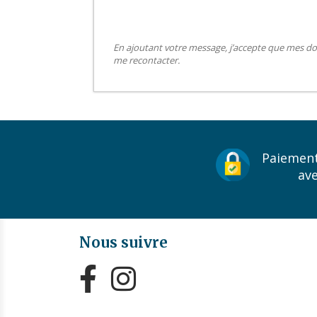
En ajoutant votre message, j’accepte que mes do
me recontacter.
Paiement
av
Nous suivre

