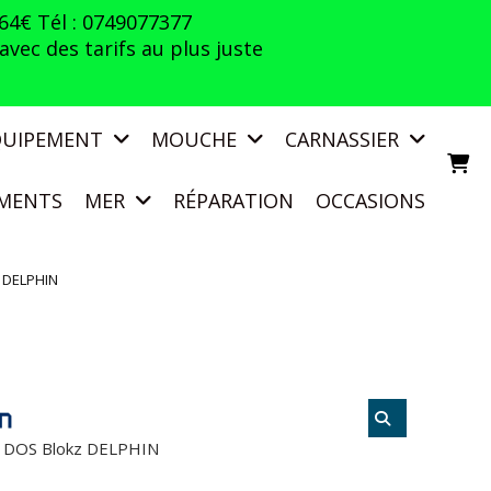
 64€ Tél : 0749077377
vec des tarifs au plus juste
QUIPEMENT
MOUCHE
CARNASSIER
MENTS
MER
RÉPARATION
OCCASIONS
 DELPHIN
 DOS Blokz DELPHIN