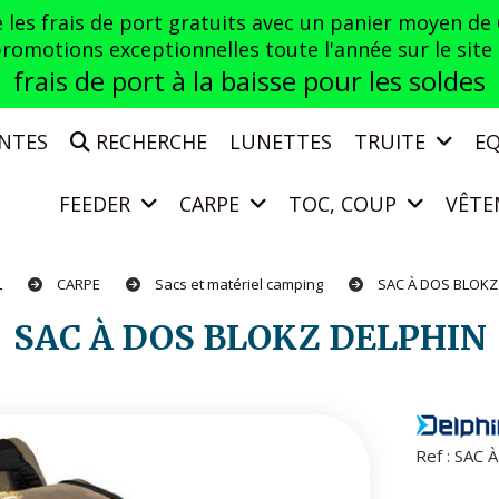
es frais de port gratuits avec un panier moyen de
otions exceptionnelles toute l'année sur le site a
frais de port à la baisse pour les soldes
ENTES
RECHERCHE
LUNETTES
TRUITE
E
FEEDER
CARPE
TOC, COUP
VÊTE
L
CARPE
Sacs et matériel camping
SAC À DOS BLOKZ
SAC À DOS BLOKZ DELPHIN
Ref :
SAC À