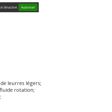
Autoriser
st désactivé.
de leurres légers;
luide rotation;
;