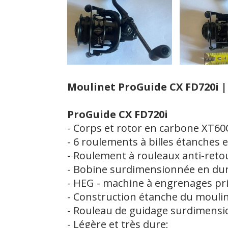
Moulinet ProGuide CX FD720i |
ProGuide CX FD720i
- Corps et rotor en carbone XT60C
- 6 roulements à billes étanches 
- Roulement à rouleaux anti-retour
- Bobine surdimensionnée en dural
- HEG - machine à engrenages prin
- Construction étanche du mouline
- Rouleau de guidage surdimensio
- Légère et très dure;