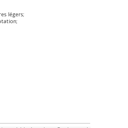
es légers;
otation;