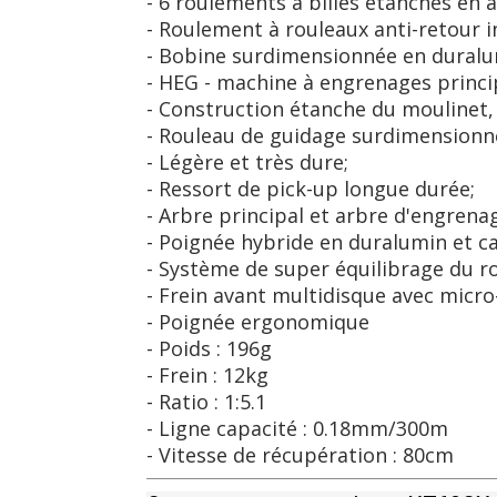
- 6 roulements à billes étanches en 
- Roulement à rouleaux anti-retour in
- Bobine surdimensionnée en duralumi
- HEG - machine à engrenages princip
- Construction étanche du moulinet, 
- Rouleau de guidage surdimensionné
- Légère et très dure;
- Ressort de pick-up longue durée;
- Arbre principal et arbre d'engrenag
- Poignée hybride en duralumin et ca
- Système de super équilibrage du rot
- Frein avant multidisque avec micro
- Poignée ergonomique
- Poids : 196g
- Frein : 12kg
- Ratio : 1:5.1
- Ligne capacité : 0.18mm/300m
- Vitesse de récupération : 80cm