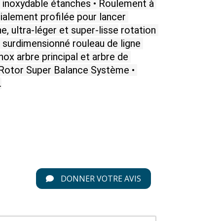
r inoxydable étanches • Roulement à 
cialement profilée
pour lancer 
, ultra-léger et super-lisse
rotation 
ne surdimensionné
rouleau de ligne 
Inox
arbre principal et arbre de 
• Rotor Super Balance Système • 
.
DONNER VOTRE AVIS