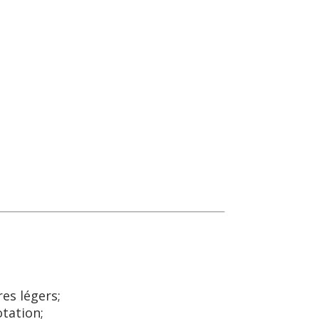
es légers;
otation;