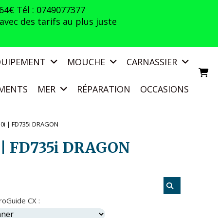
 64€ Tél : 0749077377
vec des tarifs au plus juste
QUIPEMENT
MOUCHE
CARNASSIER
MENTS
MER
RÉPARATION
OCCASIONS
30i | FD735i DRAGON
i | FD735i DRAGON
roGuide CX :