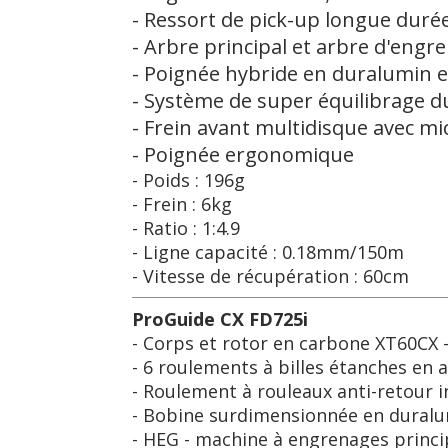
- Ressort de pick-up longue durée
- Arbre principal et arbre d'engre
- Poignée hybride en duralumin e
- Système de super équilibrage du 
- Frein avant multidisque avec mi
- Poignée ergonomique
- Poids : 196g
- Frein : 6kg
- Ratio : 1:4.9
- Ligne capacité : 0.18mm/150m
- Vitesse de récupération : 60cm
ProGuide CX FD725i
- Corps et rotor en carbone XT60CX -
- 6 roulements à billes étanches en 
- Roulement à rouleaux anti-retour in
- Bobine surdimensionnée en duralumi
- HEG - machine à engrenages princip