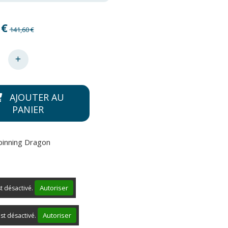
€
141,60 €
AJOUTER AU
PANIER
pinning Dragon
Autoriser
st désactivé.
Autoriser
st désactivé.