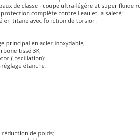
aux de classe - coupe ultra-légère et super fluide r
protection complète contre l'eau et la saleté;
 en titane avec fonction de torsion;
e principal en acier inoxydable;
rbone tissé 3K;
or ( oscillation);
-réglage étanche;
 réduction de poids;