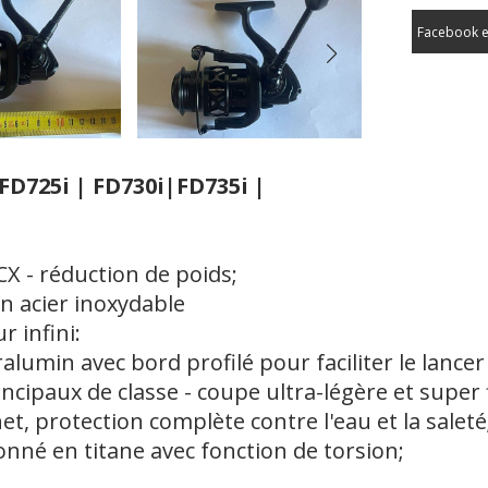
Facebook e
FD725i | FD730i|FD735i |
X - réduction de poids;
en acier inoxydable
 infini:
umin avec bord profilé pour faciliter le lancer 
cipaux de classe - coupe ultra-légère et super f
t, protection complète contre l'eau et la saleté
nné en titane avec fonction de torsion;