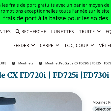
es frais de port gratuits avec un panier moyen de
otions exceptionnelles toute l'année sur le site a
frais de port à la baisse pour les soldes
ENTES
RECHERCHE
LUNETTES
TRUITE
E
FEEDER
CARPE
TOC, COUP
VÊTE
UITE
Moulinets
Moulinet ProGuide CX FD720i | FD725i |FD7
ide CX FD720i | FD725i |FD730
Moulinet P