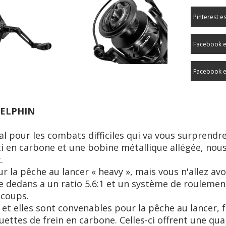
Pinterest e
Facebook e
Facebook e
DELPHIN
l pour les combats difficiles qui va vous surprendr
i en carbone et une bobine métallique allégée, nous
.
ur la pêche au lancer « heavy », mais vous n'allez a
e dedans a un ratio 5.6:1 et un système de roulement
-coups.
:1 et elles sont convenables pour la pêche au lancer, 
uettes de frein en carbone. Celles-ci offrent une q