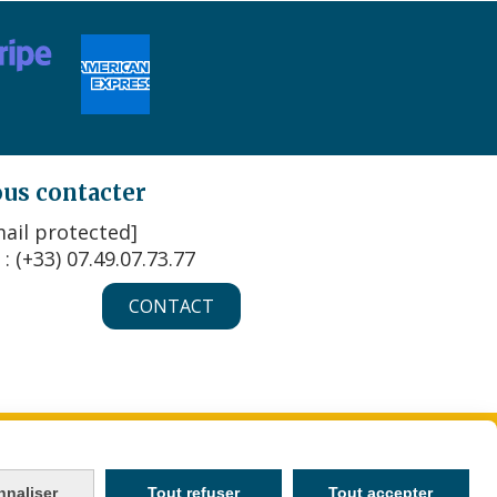
us contacter
ail protected]
 : (+33) 07.49.07.73.77
CONTACT
KIES
MON COMPTE
CRÉER UN SITE INTERNET
nnaliser
Tout refuser
Tout accepter