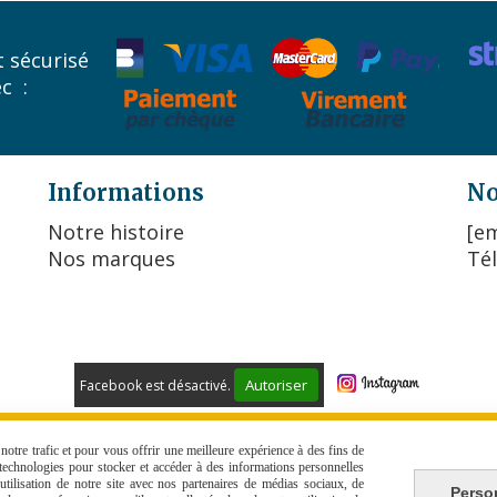
 sécurisé
ec :
Informations
No
Notre histoire
[em
Nos marques
Tél
Autoriser
Facebook est désactivé.
 DE VENTE
POLITIQUE DE CONFIDENTIALITÉ
GESTION COO
otre trafic et pour vous offrir une meilleure expérience à des fins de
s technologies pour stocker et accéder à des informations personnelles
tilisation de notre site avec nos partenaires de médias sociaux, de
Perso