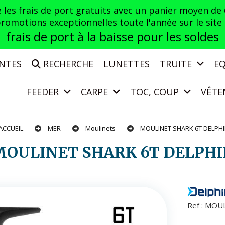
es frais de port gratuits avec un panier moyen de
otions exceptionnelles toute l'année sur le site a
frais de port à la baisse pour les soldes
ENTES
RECHERCHE
LUNETTES
TRUITE
E
FEEDER
CARPE
TOC, COUP
VÊTE
ACCUEIL
MER
Moulinets
MOULINET SHARK 6T DELPH
MOULINET SHARK 6T DELPH
Ref :
MOUL