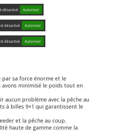
Autoriser
st désactivé.
Autoriser
st désactivé.
Autoriser
st désactivé.
e par sa force énorme et le
 avons minimisé le poids tout en
voir aucun problème avec la pêche au
s à billes 9+1 qui garantissent le
feeder et la pêche au coup.
ualité haute de gamme comme la