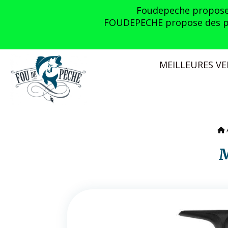
Panneau de gestion des cookies
Foudepeche propose l
FOUDEPECHE propose des prom
MEILLEURES V