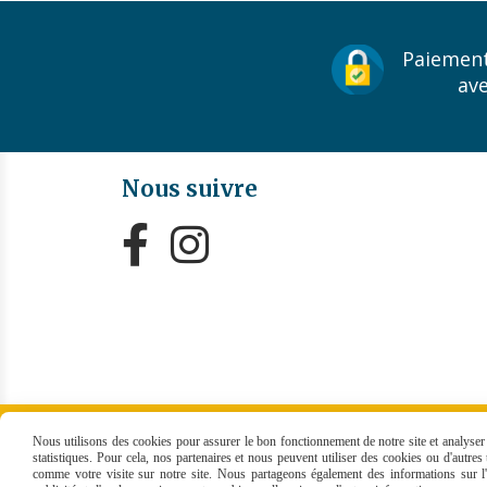
Paiement
av
Nous suivre


MENTIONS LÉGALES
CONDITIONS GÉNÉRALES
Nous utilisons des cookies pour assurer le bon fonctionnement de notre site et analyser n
statistiques. Pour cela, nos partenaires et nous peuvent utiliser des cookies ou d'autre
comme votre visite sur notre site. Nous partageons également des informations sur l'u