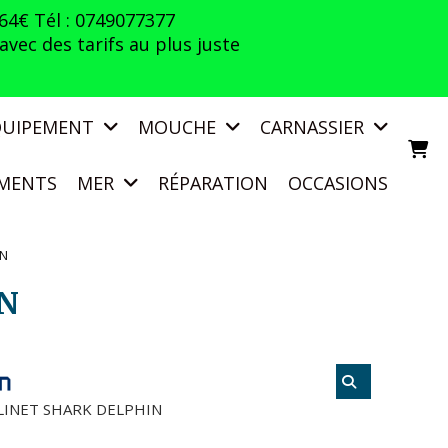
 64€ Tél : 0749077377
vec des tarifs au plus juste
QUIPEMENT
MOUCHE
CARNASSIER
MENTS
MER
RÉPARATION
OCCASIONS
IN
IN
INET SHARK DELPHIN