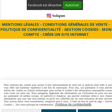
Autoriser
Facebook est désactivé.
MENTIONS LÉGALES
CONDITIONS GÉNÉRALES DE VENTE
POLITIQUE DE CONFIDENTIALITÉ
GESTION COOKIES
MON
COMPTE
CRÉER UN SITE INTERNET
Nous utilisons des cookies pour assurer le bon fonctionnement de notre site et analyser notre trafic et pou
vous offrir une meilleure expérience à des fins de statistiques. Pour cela, nos partenaires et nous peuven
utiliser des cookies ou d'autres technologies pour stocker et accéder à des informations personnelles comm
votre visite sur notre site. Nous partageons également des informations sur l'utilisation de notre site ave
nos partenaires de médias sociaux, de publicité et d'analyse, qui peuvent combiner celles-ci avec d'autre
informations que vous leur avez fournies ou qu'ils ont collectées lors de votre utilisation de leurs services
Vous pouvez retirer votre consentement, enregistré pour 6 mois, à l'aide du lien en pied de page « Gestio
Politique de confidentialité
Cookies ». Voir notre politique de confidentialité :