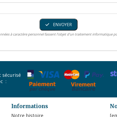
ENVOYER
nnées à caractère personnel fassent l'objet d'un traitement informatique 
 sécurisé
ec :
Informations
No
Notre histoire
[em