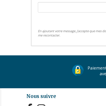
En ajoutant votre message, j’accepte que mes do
me recontacter.
Paiement
av
Nous suivre