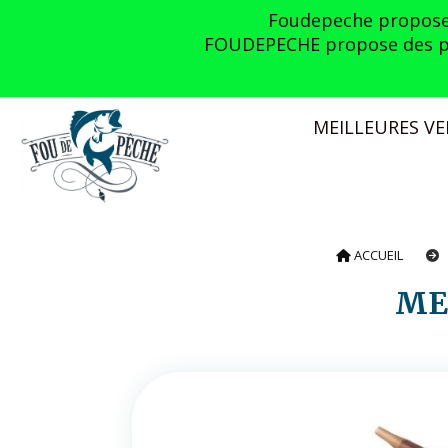
Panneau de gestion des cookies
Foudepeche propose l
FOUDEPECHE propose des prom
MEILLEURES V
ACCUEIL
M