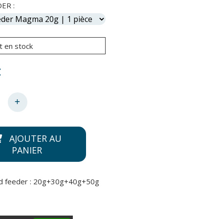
ER :
t en stock
€
AJOUTER AU
PANIER
d feeder : 20g+30g+40g+50g