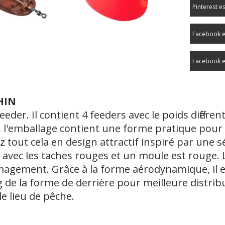
Pinterest e
Facebook e
Facebook e
HIN
er. Il contient 4 feeders avec le poids différent (
, l'emballage contient une forme pratique pour 
out cela en design attractif inspiré par une s
vec les taches rouges et un moule est rouge. Le
magement. Grâce à la forme aérodynamique, il es
ng de la forme de derrière pour meilleure distri
le lieu de pêche.