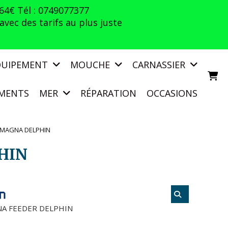
 64€ Tél : 0749077377
vec des tarifs au plus juste
QUIPEMENT
MOUCHE
CARNASSIER
MENTS
MER
RÉPARATION
OCCASIONS
 MAGNA DELPHIN
HIN
A FEEDER DELPHIN