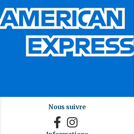
Nous suivre

