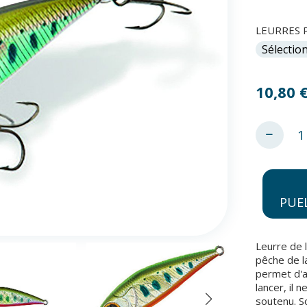
LEURRES 
10,80
PUE
Leurre de 
pêche de la
permet d'a
lancer, il 
soutenu. S