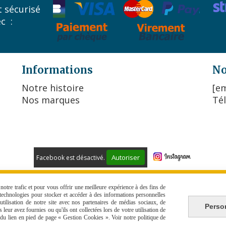
 sécurisé
ec :
Informations
No
Notre histoire
[em
Nos marques
Tél
Autoriser
Facebook est désactivé.
 DE VENTE
POLITIQUE DE CONFIDENTIALITÉ
GESTION COO
otre trafic et pour vous offrir une meilleure expérience à des fins de
s technologies pour stocker et accéder à des informations personnelles
tilisation de notre site avec nos partenaires de médias sociaux, de
Perso
leur avez fournies ou qu'ils ont collectées lors de votre utilisation de
e du lien en pied de page « Gestion Cookies ». Voir notre politique de