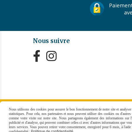
Paiement
av
Nous suivre


MENTIONS LÉGALES
CONDITIONS GÉNÉRALES
Nous utilisons des cookies pour assurer le bon fonctionnement de notre site et analyser n
statistiques. Pour cela, nos partenaires et nous peuvent utiliser des cookies ou d'autre
comme votre visite sur notre site. Nous partageons également des informations sur l'u
publicité et d'analyse, qui peuvent combiner celles-ci avec d'autres informations que vous 
leurs services. Vous pouvez retirer votre consentement, enregistré pour 6 mois, à l'aid
confidentialité :
Politique de confidentialité