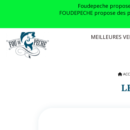
Panneau de gestion des cookies
Foudepeche propose l
FOUDEPECHE propose des prom
MEILLEURES V
ACC