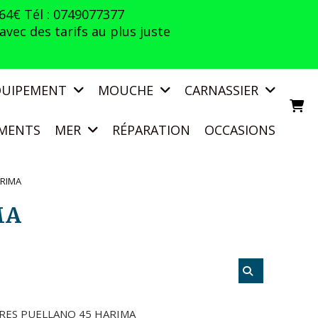
 64€ Tél : 0749077377
vec des tarifs au plus juste
QUIPEMENT
MOUCHE
CARNASSIER
MENTS
MER
RÉPARATION
OCCASIONS
ARIMA
MA
RES PUELLANO 45 HARIMA