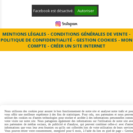
Autoriser
Facebook est désactivé.
MENTIONS LÉGALES
CONDITIONS GÉNÉRALES DE VENTE
POLITIQUE DE CONFIDENTIALITÉ
GESTION COOKIES
MON
COMPTE
CRÉER UN SITE INTERNET
Nous utilisons des cookies pour assurer le bon fonctionnement de notre site et analyser notre trafic et pou
vous offrir une meilleure expérience à des fins de statistiques. Pour cela, nos partenaires et nous peuven
utiliser des cookies ou d'autres technologies pour stocker et accéder à des informations personnelles comm
votre visite sur notre site. Nous partageons également des informations sur l'utilisation de notre site ave
nos partenaires de médias sociaux, de publicité et d'analyse, qui peuvent combiner celles-ci avec d'autre
informations que vous leur avez fournies ou qu'ils ont collectées lors de votre utilisation de leurs services
Vous pouvez retirer votre consentement, enregistré pour 6 mois, à l'aide du lien en pied de page « Gestio