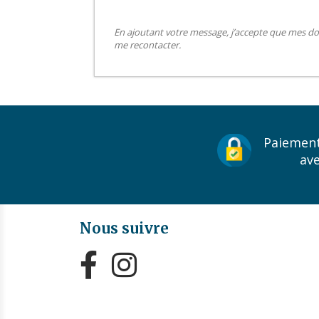
En ajoutant votre message, j’accepte que mes do
me recontacter.
Paiement
av
Nous suivre

