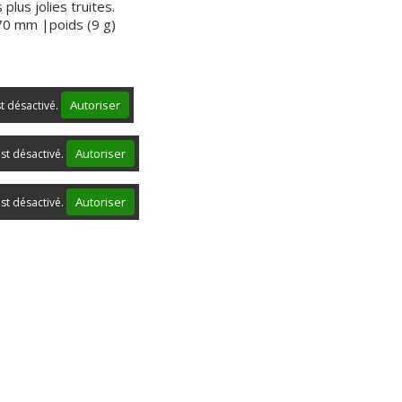
 plus jolies truites.
70 mm |poids (9 g)
Autoriser
st désactivé.
Autoriser
st désactivé.
Autoriser
st désactivé.