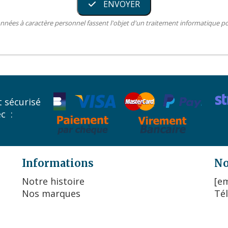
ENVOYER
nnées à caractère personnel fassent l'objet d'un traitement informatique 
 sécurisé
ec :
Informations
No
Notre histoire
[em
Nos marques
Tél