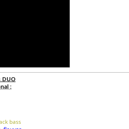
s DUO
nal :
lack bass