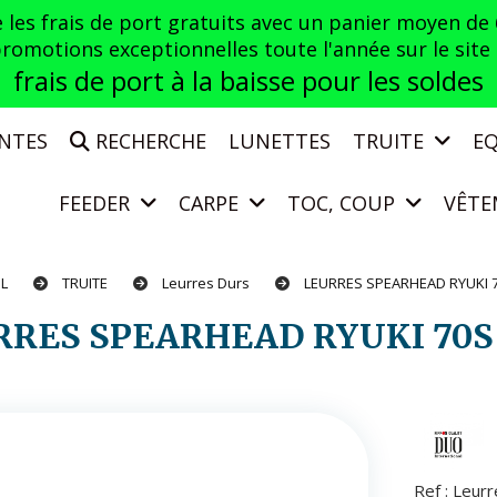
es frais de port gratuits avec un panier moyen de
otions exceptionnelles toute l'année sur le site a
frais de port à la baisse pour les soldes
ENTES
RECHERCHE
LUNETTES
TRUITE
E
FEEDER
CARPE
TOC, COUP
VÊTE
IL
TRUITE
Leurres Durs
LEURRES SPEARHEAD RYUKI 
URRES SPEARHEAD RYUKI 70S
Ref :
Leur