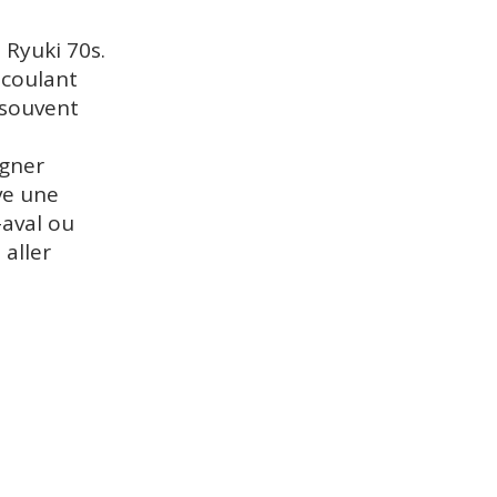
 Ryuki 70s.
 coulant
 souvent
igner
ve une
-aval ou
 aller