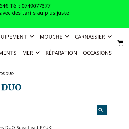
 64€ Tél : 0749077377
vec des tarifs au plus juste
QUIPEMENT
MOUCHE
CARNASSIER
MENTS
MER
RÉPARATION
OCCASIONS
70S DUO
 DUO
res DUO-Spearhead-RYUKI