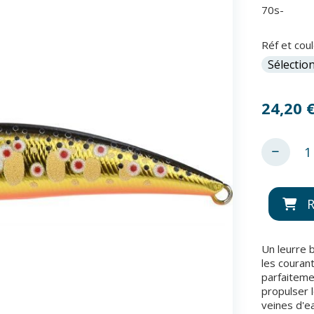
70s-
Réf et cou
24,20
R
Un leurre b
les courant
parfaiteme
propulser 
veines d'e