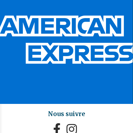
Nous suivre

