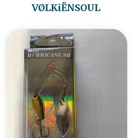
VØLKiËNSOUL