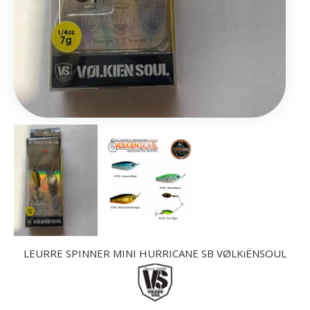
LEURRE SPINNER MINI HURRICANE SB VØLKiËNSOUL