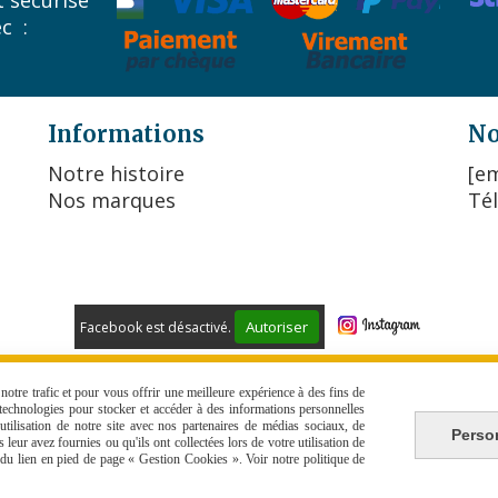
 sécurisé
ec :
Informations
No
Notre histoire
[em
Nos marques
Tél
Autoriser
Facebook est désactivé.
 DE VENTE
POLITIQUE DE CONFIDENTIALITÉ
GESTION COO
otre trafic et pour vous offrir une meilleure expérience à des fins de
s technologies pour stocker et accéder à des informations personnelles
tilisation de notre site avec nos partenaires de médias sociaux, de
Perso
leur avez fournies ou qu'ils ont collectées lors de votre utilisation de
e du lien en pied de page « Gestion Cookies ». Voir notre politique de