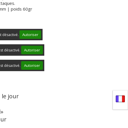
ttaques.
0mm | poids 60gr
Autoriser
st désactivé.
Autoriser
st désactivé.
Autoriser
st désactivé.
le jour
l»
our