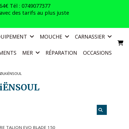
 64€ Tél : 0749077377
vec des tarifs au plus juste
QUIPEMENT
MOUCHE
CARNASSIER
MENTS
MER
RÉPARATION
OCCASIONS
 VØLKiËNSOUL
KiËNSOUL
RE TALION EVO BLADE 150