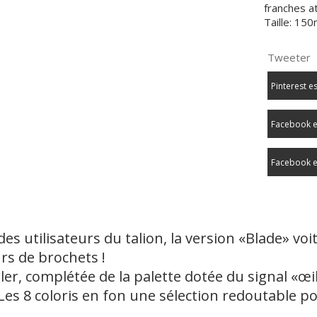
franches a
Taille: 15
Tweeter
Pinterest e
Facebook e
Facebook e
utilisateurs du talion, la version «Blade» voit 
rs de brochets !
uler, complétée de la palette dotée du signal «œi
Les 8 coloris en fon une sélection redoutable p