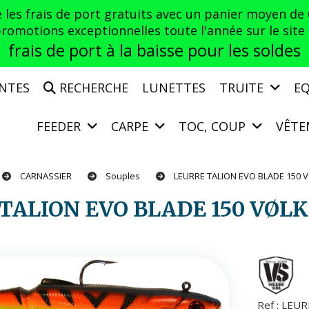
es frais de port gratuits avec un panier moyen de
otions exceptionnelles toute l'année sur le site a
frais de port à la baisse pour les soldes
ENTES
RECHERCHE
LUNETTES
TRUITE
E
FEEDER
CARPE
TOC, COUP
VÊTE
CARNASSIER
Souples
LEURRE TALION EVO BLADE 150
 TALION EVO BLADE 150 VØL
Ref :
LEUR