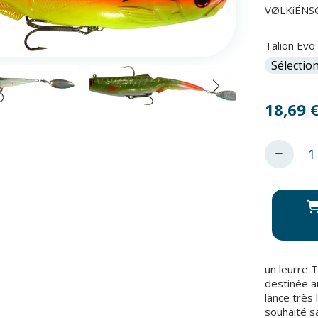
VØLKiËNS
Talion Evo 
18,69
un leurre T
destinée a
lance très 
souhaité s