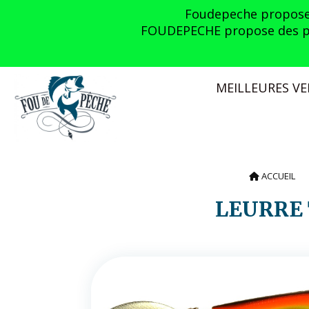
Panneau de gestion des cookies
Foudepeche propose l
FOUDEPECHE propose des prom
MEILLEURES V
ACCUEIL
LEURRE