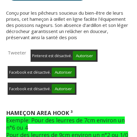
Conçu pour les pêcheurs soucieux du bien-être de leurs
prises, cet hameçon à œillet en ligne facilite l'équipement
des poissons nageurs. Son absence d'ardillon et son léger
décrocheur garantissent un relâcher en douceur,
préservant ainsi la santé des pois
Tweeter
Autoriser
Pinterest est désactivé.
Autoriser
Facebook est désactivé.
Autoriser
Facebook est désactivé.
HAMEÇON AREA HOOK ³
Exemple: Pour des leurres de 7cm environ un
n°6 ou 4
Pour des leurres de 9cm environ un n°2 ou 1/0