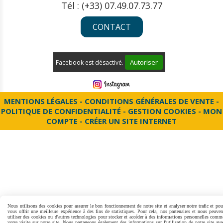
Tél : (+33) 07.49.07.73.77
CONTACT
Autoriser
Facebook est désactivé.
MENTIONS LÉGALES
CONDITIONS GÉNÉRALES DE VENTE
POLITIQUE DE CONFIDENTIALITÉ
GESTION COOKIES
MON
COMPTE
CRÉER UN SITE INTERNET
Nous utilisons des cookies pour assurer le bon fonctionnement de notre site et analyser notre trafic et pou
vous offrir une meilleure expérience à des fins de statistiques. Pour cela, nos partenaires et nous peuven
utiliser des cookies ou d'autres technologies pour stocker et accéder à des informations personnelles comm
votre visite sur notre site. Nous partageons également des informations sur l'utilisation de notre site ave