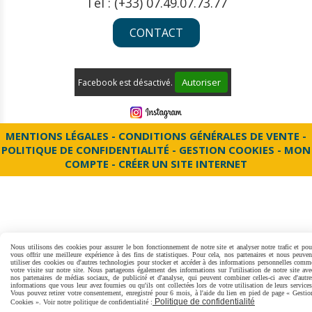
Tél : (+33) 07.49.07.73.77
CONTACT
Autoriser
Facebook est désactivé.
MENTIONS LÉGALES
CONDITIONS GÉNÉRALES DE VENTE
POLITIQUE DE CONFIDENTIALITÉ
GESTION COOKIES
MON
COMPTE
CRÉER UN SITE INTERNET
Nous utilisons des cookies pour assurer le bon fonctionnement de notre site et analyser notre trafic et pou
vous offrir une meilleure expérience à des fins de statistiques. Pour cela, nos partenaires et nous peuven
utiliser des cookies ou d'autres technologies pour stocker et accéder à des informations personnelles comm
votre visite sur notre site. Nous partageons également des informations sur l'utilisation de notre site ave
nos partenaires de médias sociaux, de publicité et d'analyse, qui peuvent combiner celles-ci avec d'autre
informations que vous leur avez fournies ou qu'ils ont collectées lors de votre utilisation de leurs services
Vous pouvez retirer votre consentement, enregistré pour 6 mois, à l'aide du lien en pied de page « Gestio
Politique de confidentialité
Cookies ». Voir notre politique de confidentialité :