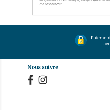
me recontacter.
Paiement
av
Nous suivre

