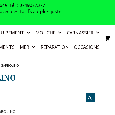
 64€ Tél : 0749077377
vec des tarifs au plus juste
QUIPEMENT
MOUCHE
CARNASSIER
MENTS
MER
RÉPARATION
OCCASIONS
E GARBOLINO
LINO
RBOLINO