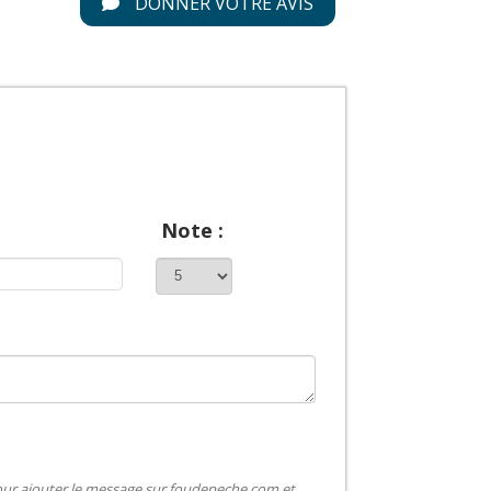
DONNER VOTRE AVIS
Note :
pour ajouter le message sur foudepeche.com et