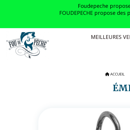
Panneau de gestion des cookies
Foudepeche propose l
FOUDEPECHE propose des prom
MEILLEURES V
ACCUEIL
ÉM