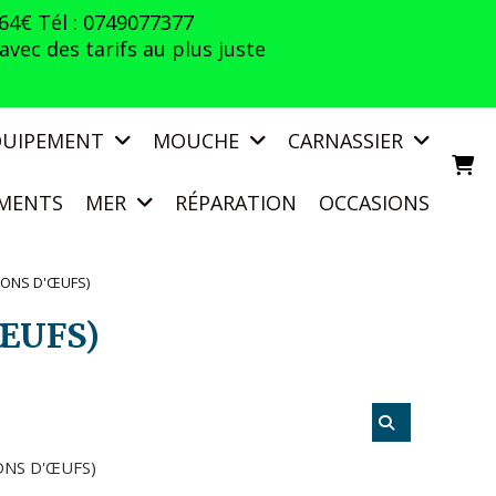
 64€ Tél : 0749077377
vec des tarifs au plus juste
QUIPEMENT
MOUCHE
CARNASSIER
MENTS
MER
RÉPARATION
OCCASIONS
IONS D'ŒUFS)
ŒUFS)
ONS D'ŒUFS)