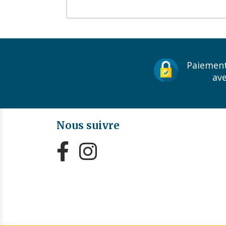
Paiement
av
Nous suivre

