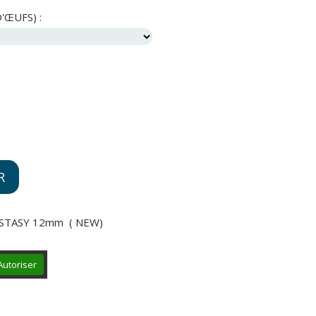
'ŒUFS) :
R
GSTASY 12mm ( NEW)
Autoriser