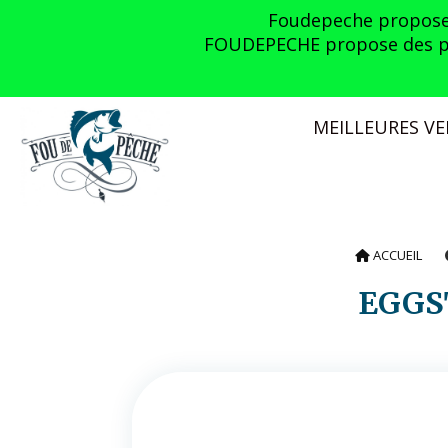
Panneau de gestion des cookies
Foudepeche propose l
FOUDEPECHE propose des prom
MEILLEURES V
ACCUEIL
EGG