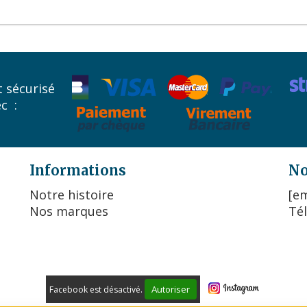
 sécurisé
ec :
Informations
No
Notre histoire
[em
Nos marques
Tél
Autoriser
Facebook est désactivé.