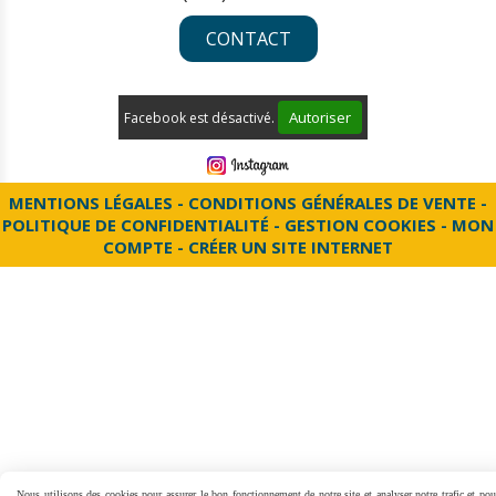
CONTACT
Autoriser
Facebook est désactivé.
MENTIONS LÉGALES
CONDITIONS GÉNÉRALES DE VENTE
POLITIQUE DE CONFIDENTIALITÉ
GESTION COOKIES
MON
COMPTE
CRÉER UN SITE INTERNET
Nous utilisons des cookies pour assurer le bon fonctionnement de notre site et analyser notre trafic et pou