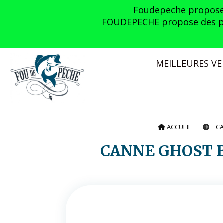
Panneau de gestion des cookies
Foudepeche propose l
FOUDEPECHE propose des prom
MEILLEURES V
ACCUEIL
C
CANNE GHOST B