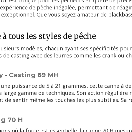
L est conçue pour les pêcheurs en quête de précisi
e expérience de pêche inégalée, permettant de réag
on exceptionnel. Que vous soyez amateur de blackbas
à tous les styles de pêche
eurs modèles, chacun ayant ses spécificités pour 
 de casting avec des leurres comme les crank ou cha
 - Casting 69 MH
 une puissance de 5 à 21 grammes, cette canne à deu
e large gamme de techniques. Son action régulière
 de sentir même les touches les plus subtiles. Sa r
ng 70 H
ons où la force est essentielle, la canne 70 H mesu