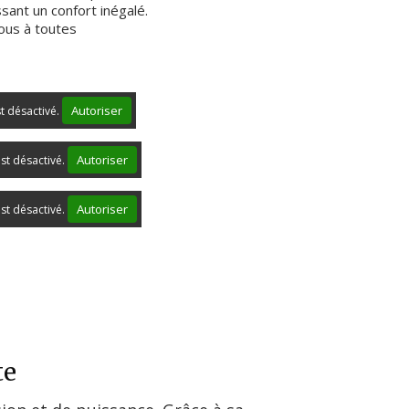
sant un confort inégalé.
ous à toutes
Autoriser
st désactivé.
Autoriser
st désactivé.
Autoriser
st désactivé.
te