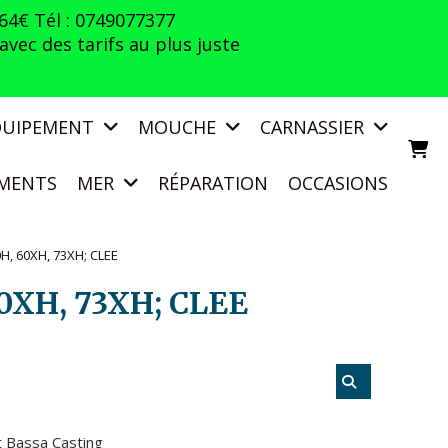
 64€ Tél : 0749077377
vec des tarifs au plus juste
QUIPEMENT
MOUCHE
CARNASSIER
MENTS
MER
RÉPARATION
OCCASIONS
, 60XH, 73XH; CLEE
0XH, 73XH; CLEE
 Bassa Casting