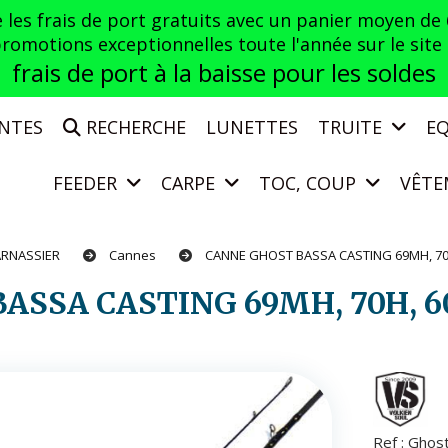
es frais de port gratuits avec un panier moyen de
otions exceptionnelles toute l'année sur le site a
frais de port à la baisse pour les soldes
ENTES
RECHERCHE
LUNETTES
TRUITE
E
FEEDER
CARPE
TOC, COUP
VÊTE
ARNASSIER
Cannes
CANNE GHOST BASSA CASTING 69MH, 70H
ASSA CASTING 69MH, 70H, 6
Ref :
Ghost