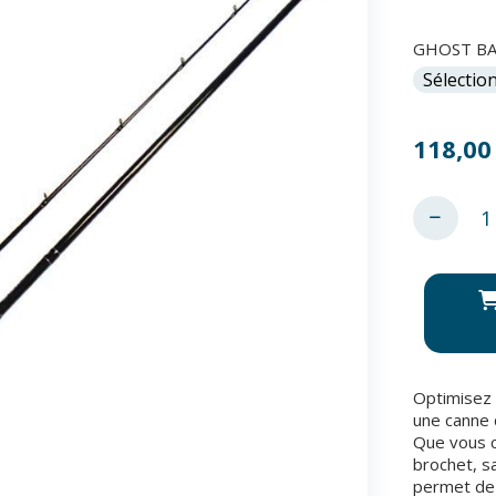
GHOST BAS
118,00
Optimisez 
une canne q
Que vous c
brochet, s
permet de 