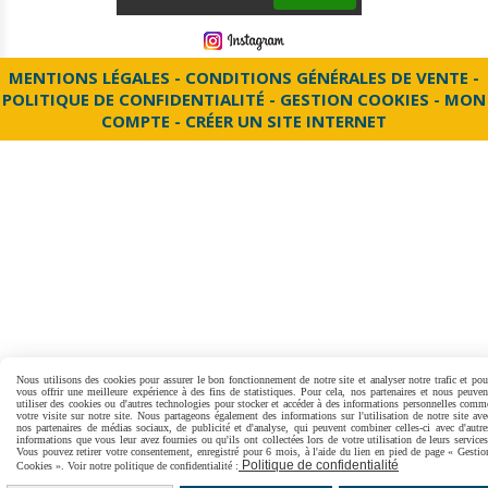
MENTIONS LÉGALES
CONDITIONS GÉNÉRALES DE VENTE
POLITIQUE DE CONFIDENTIALITÉ
GESTION COOKIES
MON
COMPTE
CRÉER UN SITE INTERNET
Nous utilisons des cookies pour assurer le bon fonctionnement de notre site et analyser notre trafic et pou
vous offrir une meilleure expérience à des fins de statistiques. Pour cela, nos partenaires et nous peuven
utiliser des cookies ou d'autres technologies pour stocker et accéder à des informations personnelles comm
votre visite sur notre site. Nous partageons également des informations sur l'utilisation de notre site ave
nos partenaires de médias sociaux, de publicité et d'analyse, qui peuvent combiner celles-ci avec d'autre
informations que vous leur avez fournies ou qu'ils ont collectées lors de votre utilisation de leurs services
Vous pouvez retirer votre consentement, enregistré pour 6 mois, à l'aide du lien en pied de page « Gestio
Politique de confidentialité
Cookies ». Voir notre politique de confidentialité :